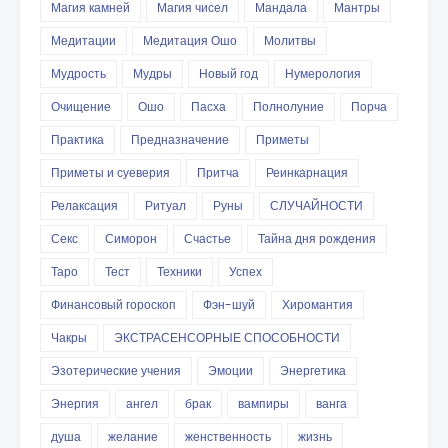
Магия камней
Магия чисел
Мандала
Мантры
Медитации
Медитация Ошо
Молитвы
Мудрость
Мудры
Новый год
Нумерология
Очищение
Ошо
Пасха
Полнолуние
Порча
Практика
Предназначение
Приметы
Приметы и суеверия
Притча
Реинкарнация
Релаксация
Ритуал
Руны
СЛУЧАЙНОСТИ
Секс
Симорон
Счастье
Тайна дня рождения
Таро
Тест
Техники
Успех
Финансовый гороскоп
Фэн-шуй
Хиромантия
Чакры
ЭКСТРАСЕНСОРНЫЕ СПОСОБНОСТИ
Эзотерические учения
Эмоции
Энергетика
Энергия
ангел
брак
вампиры
ванга
душа
желание
женственность
жизнь