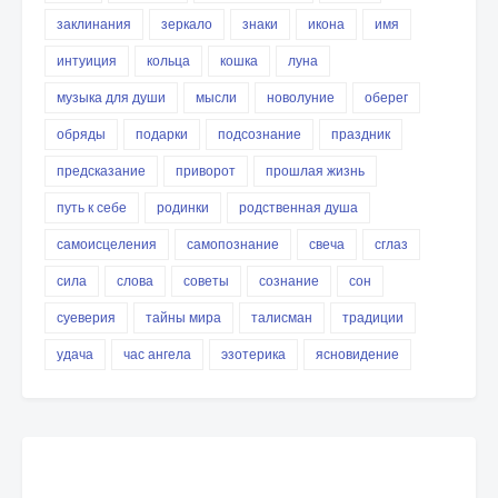
заклинания
зеркало
знаки
икона
имя
интуиция
кольца
кошка
луна
музыка для души
мысли
новолуние
оберег
обряды
подарки
подсознание
праздник
предсказание
приворот
прошлая жизнь
путь к себе
родинки
родственная душа
самоисцеления
самопознание
свеча
сглаз
сила
слова
советы
сознание
сон
суеверия
тайны мира
талисман
традиции
удача
час ангела
эзотерика
ясновидение