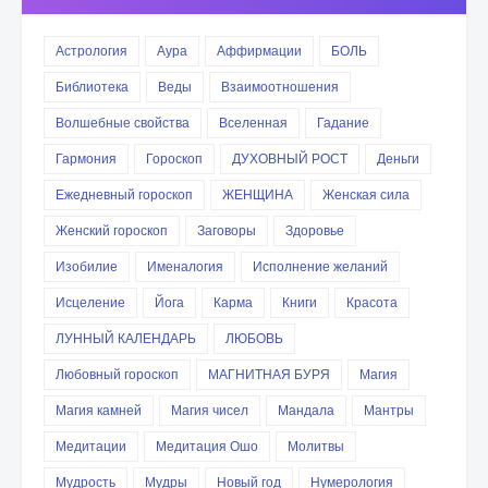
Астрология
Аура
Аффирмации
БОЛЬ
Библиотека
Веды
Взаимоотношения
Волшебные свойства
Вселенная
Гадание
Гармония
Гороскоп
ДУХОВНЫЙ РОСТ
Деньги
Ежедневный гороскоп
ЖЕНЩИНА
Женская сила
Женский гороскоп
Заговоры
Здоровье
Изобилие
Именалогия
Исполнение желаний
Исцеление
Йога
Карма
Книги
Красота
ЛУННЫЙ КАЛЕНДАРЬ
ЛЮБОВЬ
Любовный гороскоп
МАГНИТНАЯ БУРЯ
Магия
Магия камней
Магия чисел
Мандала
Мантры
Медитации
Медитация Ошо
Молитвы
Мудрость
Мудры
Новый год
Нумерология