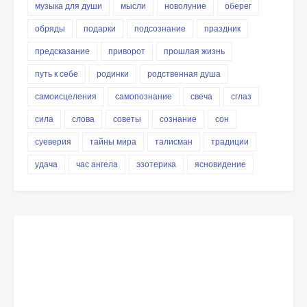
музыка для души
мысли
новолуние
оберег
обряды
подарки
подсознание
праздник
предсказание
приворот
прошлая жизнь
путь к себе
родинки
родственная душа
самоисцеления
самопознание
свеча
сглаз
сила
слова
советы
сознание
сон
суеверия
тайны мира
талисман
традиции
удача
час ангела
эзотерика
ясновидение