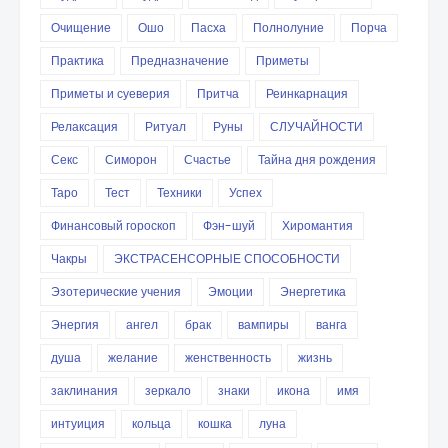
Очищение
Ошо
Пасха
Полнолуние
Порча
Практика
Предназначение
Приметы
Приметы и суеверия
Притча
Реинкарнация
Релаксация
Ритуал
Руны
СЛУЧАЙНОСТИ
Секс
Симорон
Счастье
Тайна дня рождения
Таро
Тест
Техники
Успех
Финансовый гороскоп
Фэн-шуй
Хиромантия
Чакры
ЭКСТРАСЕНСОРНЫЕ СПОСОБНОСТИ
Эзотерические учения
Эмоции
Энергетика
Энергия
ангел
брак
вампиры
ванга
душа
желание
женственность
жизнь
заклинания
зеркало
знаки
икона
имя
интуиция
кольца
кошка
луна