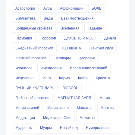
Астрология
Аура
Аффирмации
БОЛЬ
Библиотека
Веды
Взаимоотношения
Волшебные свойства
Вселенная
Гадание
Гармония
Гороскоп
ДУХОВНЫЙ РОСТ
Деньги
Ежедневный гороскоп
ЖЕНЩИНА
Женская сила
Женский гороскоп
Заговоры
Здоровье
Изобилие
Именалогия
Исполнение желаний
Исцеление
Йога
Карма
Книги
Красота
ЛУННЫЙ КАЛЕНДАРЬ
ЛЮБОВЬ
Любовный гороскоп
МАГНИТНАЯ БУРЯ
Магия
Магия камней
Магия чисел
Мандала
Мантры
Медитации
Медитация Ошо
Молитвы
Мудрость
Мудры
Новый год
Нумерология