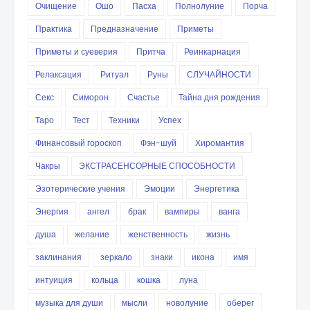
Очищение
Ошо
Пасха
Полнолуние
Порча
Практика
Предназначение
Приметы
Приметы и суеверия
Притча
Реинкарнация
Релаксация
Ритуал
Руны
СЛУЧАЙНОСТИ
Секс
Симорон
Счастье
Тайна дня рождения
Таро
Тест
Техники
Успех
Финансовый гороскоп
Фэн-шуй
Хиромантия
Чакры
ЭКСТРАСЕНСОРНЫЕ СПОСОБНОСТИ
Эзотерические учения
Эмоции
Энергетика
Энергия
ангел
брак
вампиры
ванга
душа
желание
женственность
жизнь
заклинания
зеркало
знаки
икона
имя
интуиция
кольца
кошка
луна
музыка для души
мысли
новолуние
оберег