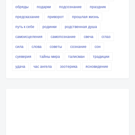
обряды
подарки
подсознание
праздник
предсказание
приворот
прошлая жизнь
путь к себе
родинки
родственная душа
самоисцеления
самопознание
свеча
сглаз
сила
слова
советы
сознание
сон
суеверия
тайны мира
талисман
традиции
удача
час ангела
эзотерика
ясновидение