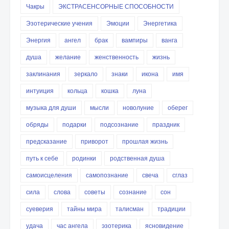
Чакры
ЭКСТРАСЕНСОРНЫЕ СПОСОБНОСТИ
Эзотерические учения
Эмоции
Энергетика
Энергия
ангел
брак
вампиры
ванга
душа
желание
женственность
жизнь
заклинания
зеркало
знаки
икона
имя
интуиция
кольца
кошка
луна
музыка для души
мысли
новолуние
оберег
обряды
подарки
подсознание
праздник
предсказание
приворот
прошлая жизнь
путь к себе
родинки
родственная душа
самоисцеления
самопознание
свеча
сглаз
сила
слова
советы
сознание
сон
суеверия
тайны мира
талисман
традиции
удача
час ангела
эзотерика
ясновидение