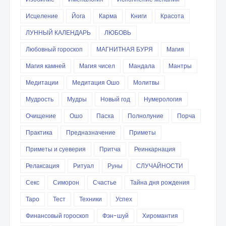
Исцеление
Йога
Карма
Книги
Красота
ЛУННЫЙ КАЛЕНДАРЬ
ЛЮБОВЬ
Любовный гороскоп
МАГНИТНАЯ БУРЯ
Магия
Магия камней
Магия чисел
Мандала
Мантры
Медитации
Медитация Ошо
Молитвы
Мудрость
Мудры
Новый год
Нумерология
Очищение
Ошо
Пасха
Полнолуние
Порча
Практика
Предназначение
Приметы
Приметы и суеверия
Притча
Реинкарнация
Релаксация
Ритуал
Руны
СЛУЧАЙНОСТИ
Секс
Симорон
Счастье
Тайна дня рождения
Таро
Тест
Техники
Успех
Финансовый гороскоп
Фэн-шуй
Хиромантия