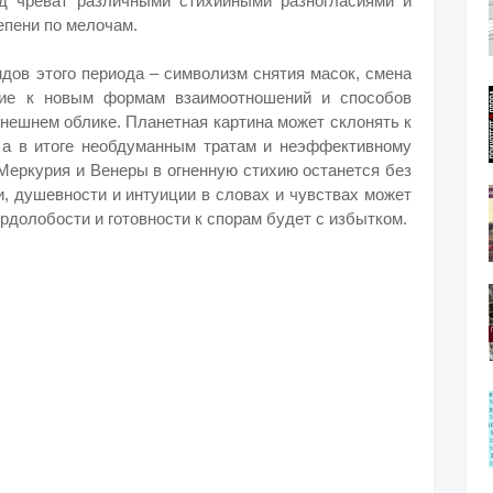
од чреват различными стихийными разногласиями и
епени по мелочам.
дов этого периода – символизм снятия масок, смена
ние к новым формам взаимоотношений и способов
внешнем облике. Планетная картина может склонять к
 а в итоге необдуманным тратам и неэффективному
Меркурия и Венеры в огненную стихию останется без
и, душевности и интуиции в словах и чувствах может
ердолобости и готовности к спорам будет с избытком.