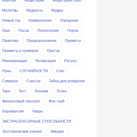
Мантры
Медитации
Медитация Ошо
Молитвы
Мудрость
Мудры
Новый год
Нумерология
Очищение
Ошо
Пасха
Полнолуние
Порча
Практика
Предназначение
Приметы
Приметы и суеверия
Притча
Реинкарнация
Релаксация
Ритуал
Руны
СЛУЧАЙНОСТИ
Секс
Симорон
Счастье
Тайна дня рождения
Таро
Тест
Техники
Успех
Финансовый гороскоп
Фэн-шуй
Хиромантия
Чакры
ЭКСТРАСЕНСОРНЫЕ СПОСОБНОСТИ
Эзотерические учения
Эмоции