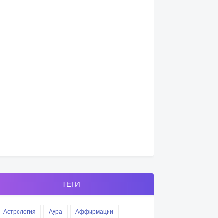
ТЕГИ
Астрология
Аура
Аффирмации