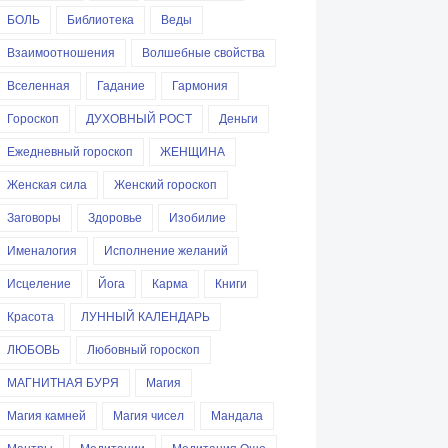
БОЛЬ
Библиотека
Веды
Взаимоотношения
Волшебные свойства
Вселенная
Гадание
Гармония
Гороскоп
ДУХОВНЫЙ РОСТ
Деньги
Ежедневный гороскоп
ЖЕНЩИНА
Женская сила
Женский гороскоп
Заговоры
Здоровье
Изобилие
Именалогия
Исполнение желаний
Исцеление
Йога
Карма
Книги
Красота
ЛУННЫЙ КАЛЕНДАРЬ
ЛЮБОВЬ
Любовный гороскоп
МАГНИТНАЯ БУРЯ
Магия
Магия камней
Магия чисел
Мандала