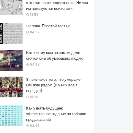
что таит ваше подсознание. Не зря
им пользуются психологи!
13:59
3 слова. Простой тест но..
04:57
Вот к чему нам на самом деле
снятся сны об умершиих людях
04:59
8 признаков того, что умершие
близкие рядом (и у них все в
порядке)
16:20
Как узнать будущее:
эффективное гадание по таблице
предсказаний
02:46