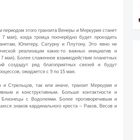
периодом этого транзита Венеры и Меркурия станет
о 7 мая), когда троица поочерёдно будет проходить
нетам, Юпитеру, Сатурну и Плутону. Это явно не
ческой реализации каких-то важных инициатив и
о 7 мая). Более слаженное взаимодействие планетных
рий создадут ряд благоприятных связей и будут
оцессов, ожидается с 9 по 15 мая.
 и Стрельцов, так или иначе, транзит Меркурия и
ивным и конструктивным. Больше контактности и
и Близнецы с Водолеями. Более противоречивым и
ихся знаков кардинального креста – Раков, Весов и