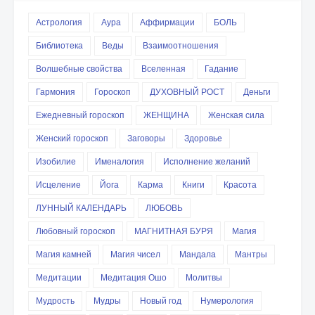
Астрология
Аура
Аффирмации
БОЛЬ
Библиотека
Веды
Взаимоотношения
Волшебные свойства
Вселенная
Гадание
Гармония
Гороскоп
ДУХОВНЫЙ РОСТ
Деньги
Ежедневный гороскоп
ЖЕНЩИНА
Женская сила
Женский гороскоп
Заговоры
Здоровье
Изобилие
Именалогия
Исполнение желаний
Исцеление
Йога
Карма
Книги
Красота
ЛУННЫЙ КАЛЕНДАРЬ
ЛЮБОВЬ
Любовный гороскоп
МАГНИТНАЯ БУРЯ
Магия
Магия камней
Магия чисел
Мандала
Мантры
Медитации
Медитация Ошо
Молитвы
Мудрость
Мудры
Новый год
Нумерология