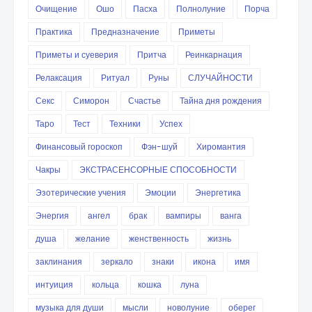
Очищение
Ошо
Пасха
Полнолуние
Порча
Практика
Предназначение
Приметы
Приметы и суеверия
Притча
Реинкарнация
Релаксация
Ритуал
Руны
СЛУЧАЙНОСТИ
Секс
Симорон
Счастье
Тайна дня рождения
Таро
Тест
Техники
Успех
Финансовый гороскоп
Фэн-шуй
Хиромантия
Чакры
ЭКСТРАСЕНСОРНЫЕ СПОСОБНОСТИ
Эзотерические учения
Эмоции
Энергетика
Энергия
ангел
брак
вампиры
ванга
душа
желание
женственность
жизнь
заклинания
зеркало
знаки
икона
имя
интуиция
кольца
кошка
луна
музыка для души
мысли
новолуние
оберег