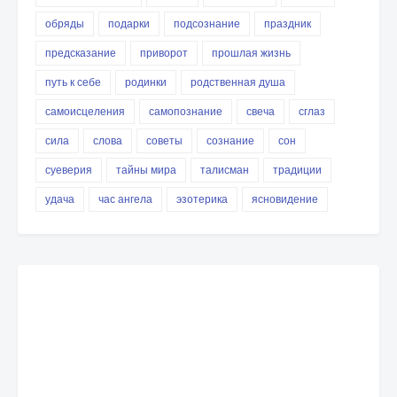
обряды
подарки
подсознание
праздник
предсказание
приворот
прошлая жизнь
путь к себе
родинки
родственная душа
самоисцеления
самопознание
свеча
сглаз
сила
слова
советы
сознание
сон
суеверия
тайны мира
талисман
традиции
удача
час ангела
эзотерика
ясновидение