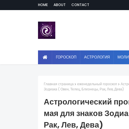
HOME
ABOUT
CONTACT
ГОРОСКОП
АСТРОЛОГИЯ
МОЛИ
Главная страница
еженедельный гороскоп
Астр
Зодиака ( Овен, Телец, Близнецы, Рак, Лев, Дева)
Астрологический прог
мая для знаков Зодиа
Рак, Лев, Дева)