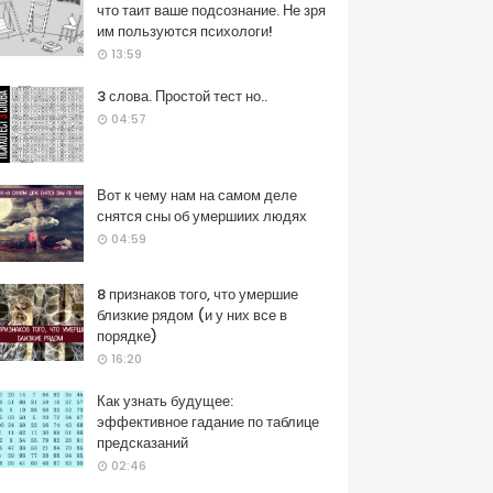
что таит ваше подсознание. Не зря
им пользуются психологи!
13:59
3 слова. Простой тест но..
04:57
Вот к чему нам на самом деле
снятся сны об умершиих людях
04:59
8 признаков того, что умершие
близкие рядом (и у них все в
порядке)
16:20
Как узнать будущее:
эффективное гадание по таблице
предсказаний
02:46