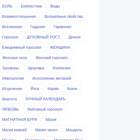
БОЛЬ
Библиотека
Веды
Взаимоотношения
Волшебные свойства
Вселенная
Гадание
Гармония
Гороскоп
ДУХОВНЫЙ РОСТ
Деньги
Ежедневный гороскоп
ЖЕНЩИНА
Женская сила
Женский гороскоп
Заговоры
Здоровье
Изобилие
Именалогия
Исполнение желаний
Исцеление
Йога
Карма
Книги
Красота
ЛУННЫЙ КАЛЕНДАРЬ
ЛЮБОВЬ
Любовный гороскоп
МАГНИТНАЯ БУРЯ
Магия
Магия камней
Магия чисел
Мандала