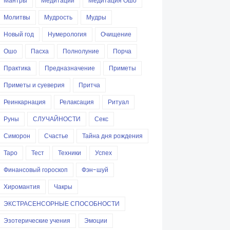
Мантры
Медитации
Медитация Ошо
Молитвы
Мудрость
Мудры
Новый год
Нумерология
Очищение
Ошо
Пасха
Полнолуние
Порча
Практика
Предназначение
Приметы
Приметы и суеверия
Притча
Реинкарнация
Релаксация
Ритуал
Руны
СЛУЧАЙНОСТИ
Секс
Симорон
Счастье
Тайна дня рождения
Таро
Тест
Техники
Успех
Финансовый гороскоп
Фэн-шуй
Хиромантия
Чакры
ЭКСТРАСЕНСОРНЫЕ СПОСОБНОСТИ
Эзотерические учения
Эмоции