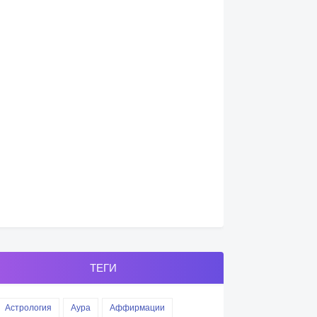
ТЕГИ
Астрология
Аура
Аффирмации