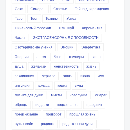
Секс
Симорон
Счастье
Тайна дня рождения
Таро
Тест
Техники
Успех
Финансовый гороскоп
Фэн-шуй
Хиромантия
Чакры
ЭКСТРАСЕНСОРНЫЕ СПОСОБНОСТИ
Эзотерические учения
Эмоции
Энергетика
Энергия
ангел
брак
вампиры
ванга
душа
желание
женственность
жизнь
заклинания
зеркало
знаки
икона
имя
интуиция
кольца
кошка
луна
музыка для души
мысли
новолуние
оберег
обряды
подарки
подсознание
праздник
предсказание
приворот
прошлая жизнь
путь к себе
родинки
родственная душа