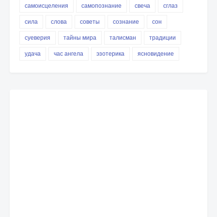
самоисцеления
самопознание
свеча
сглаз
сила
слова
советы
сознание
сон
суеверия
тайны мира
талисман
традиции
удача
час ангела
эзотерика
ясновидение