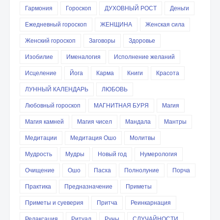
Гармония
Гороскоп
ДУХОВНЫЙ РОСТ
Деньги
Ежедневный гороскоп
ЖЕНЩИНА
Женская сила
Женский гороскоп
Заговоры
Здоровье
Изобилие
Именалогия
Исполнение желаний
Исцеление
Йога
Карма
Книги
Красота
ЛУННЫЙ КАЛЕНДАРЬ
ЛЮБОВЬ
Любовный гороскоп
МАГНИТНАЯ БУРЯ
Магия
Магия камней
Магия чисел
Мандала
Мантры
Медитации
Медитация Ошо
Молитвы
Мудрость
Мудры
Новый год
Нумерология
Очищение
Ошо
Пасха
Полнолуние
Порча
Практика
Предназначение
Приметы
Приметы и суеверия
Притча
Реинкарнация
Релаксация
Ритуал
Руны
СЛУЧАЙНОСТИ