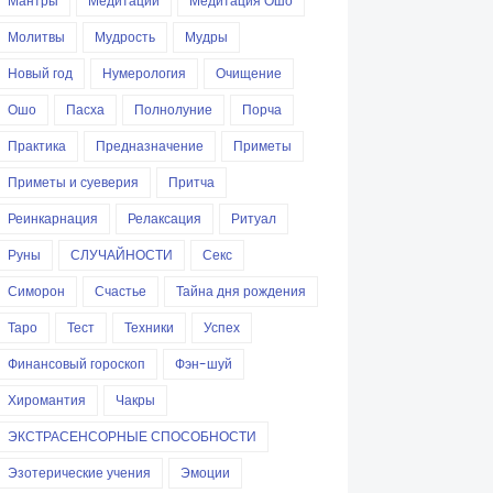
Мантры
Медитации
Медитация Ошо
Молитвы
Мудрость
Мудры
Новый год
Нумерология
Очищение
Ошо
Пасха
Полнолуние
Порча
Практика
Предназначение
Приметы
Приметы и суеверия
Притча
Реинкарнация
Релаксация
Ритуал
Руны
СЛУЧАЙНОСТИ
Секс
Симорон
Счастье
Тайна дня рождения
Таро
Тест
Техники
Успех
Финансовый гороскоп
Фэн-шуй
Хиромантия
Чакры
ЭКСТРАСЕНСОРНЫЕ СПОСОБНОСТИ
Эзотерические учения
Эмоции