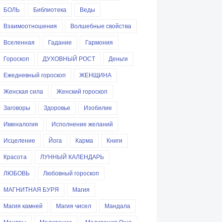
БОЛЬ
Библиотека
Веды
Взаимоотношения
Волшебные свойства
Вселенная
Гадание
Гармония
Гороскоп
ДУХОВНЫЙ РОСТ
Деньги
Ежедневный гороскоп
ЖЕНЩИНА
Женская сила
Женский гороскоп
Заговоры
Здоровье
Изобилие
Именалогия
Исполнение желаний
Исцеление
Йога
Карма
Книги
Красота
ЛУННЫЙ КАЛЕНДАРЬ
ЛЮБОВЬ
Любовный гороскоп
МАГНИТНАЯ БУРЯ
Магия
Магия камней
Магия чисел
Мандала