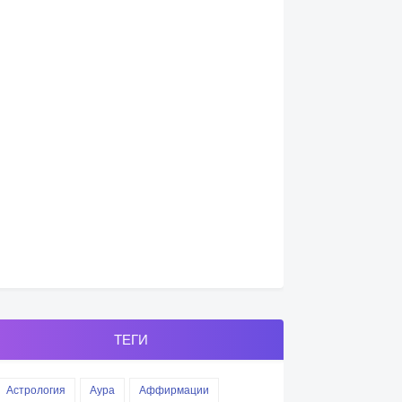
ТЕГИ
Астрология
Аура
Аффирмации