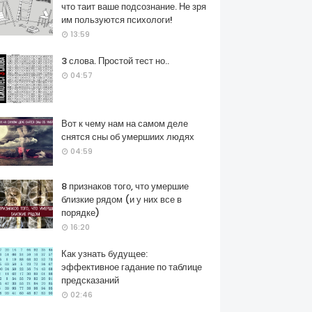
что таит ваше подсознание. Не зря
им пользуются психологи!
13:59
3 слова. Простой тест но..
04:57
Вот к чему нам на самом деле
снятся сны об умершиих людях
04:59
8 признаков того, что умершие
близкие рядом (и у них все в
порядке)
16:20
Как узнать будущее:
эффективное гадание по таблице
предсказаний
02:46