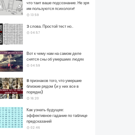
что таит ваше подсознание. Не зря
им пользуются психологи!
13:59
3 слова. Простой тест но..
04:57
Вот к чему нам на самом деле
снятся сны об умершиих людях
04:59
8 признаков того, что умершие
близкие рядом (и у них все в
порядке)
16:20
Как узнать будущее:
эффективное гадание по таблице
предсказаний
02:46