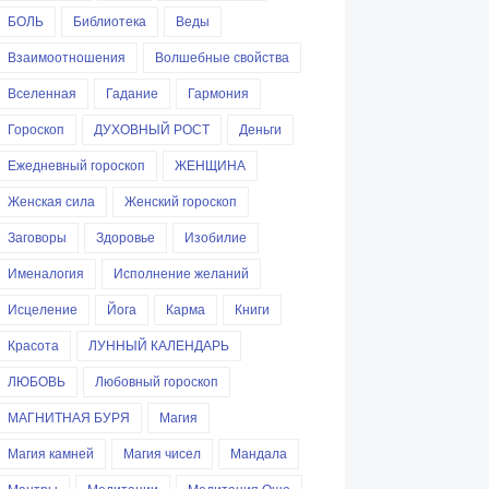
БОЛЬ
Библиотека
Веды
Взаимоотношения
Волшебные свойства
Вселенная
Гадание
Гармония
Гороскоп
ДУХОВНЫЙ РОСТ
Деньги
Ежедневный гороскоп
ЖЕНЩИНА
Женская сила
Женский гороскоп
Заговоры
Здоровье
Изобилие
Именалогия
Исполнение желаний
Исцеление
Йога
Карма
Книги
Красота
ЛУННЫЙ КАЛЕНДАРЬ
ЛЮБОВЬ
Любовный гороскоп
МАГНИТНАЯ БУРЯ
Магия
Магия камней
Магия чисел
Мандала