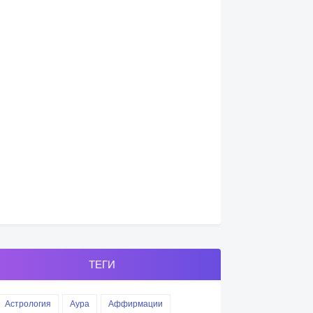
ТЕГИ
Астрология
Аура
Аффирмации