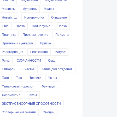
Мантры
Медитации
Медитация Ошо
Молитвы
Мудрость
Мудры
Новый год
Нумерология
Очищение
Ошо
Пасха
Полнолуние
Порча
Практика
Предназначение
Приметы
Приметы и суеверия
Притча
Реинкарнация
Релаксация
Ритуал
Руны
СЛУЧАЙНОСТИ
Секс
Симорон
Счастье
Тайна дня рождения
Таро
Тест
Техники
Успех
Финансовый гороскоп
Фэн-шуй
Хиромантия
Чакры
ЭКСТРАСЕНСОРНЫЕ СПОСОБНОСТИ
Эзотерические учения
Эмоции