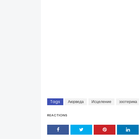
Tags
Аюрведа
Исцеление
эзотерика
REACTIONS