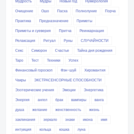
Мудрость
Мудры
Новый год
Нумерология
Очищение
Ошо
Пасха
Полнолуние
Порча
Практика
Предназначение
Приметы
Приметы и суеверия
Притча
Реинкарнация
Релаксация
Ритуал
Руны
СЛУЧАЙНОСТИ
Секс
Симорон
Счастье
Тайна дня рождения
Таро
Тест
Техники
Успех
Финансовый гороскоп
Фэн-шуй
Хиромантия
Чакры
ЭКСТРАСЕНСОРНЫЕ СПОСОБНОСТИ
Эзотерические учения
Эмоции
Энергетика
Энергия
ангел
брак
вампиры
ванга
душа
желание
женственность
жизнь
заклинания
зеркало
знаки
икона
имя
интуиция
кольца
кошка
луна