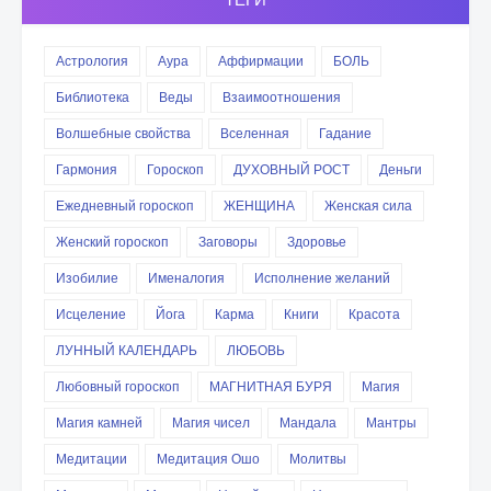
Астрология
Аура
Аффирмации
БОЛЬ
Библиотека
Веды
Взаимоотношения
Волшебные свойства
Вселенная
Гадание
Гармония
Гороскоп
ДУХОВНЫЙ РОСТ
Деньги
Ежедневный гороскоп
ЖЕНЩИНА
Женская сила
Женский гороскоп
Заговоры
Здоровье
Изобилие
Именалогия
Исполнение желаний
Исцеление
Йога
Карма
Книги
Красота
ЛУННЫЙ КАЛЕНДАРЬ
ЛЮБОВЬ
Любовный гороскоп
МАГНИТНАЯ БУРЯ
Магия
Магия камней
Магия чисел
Мандала
Мантры
Медитации
Медитация Ошо
Молитвы