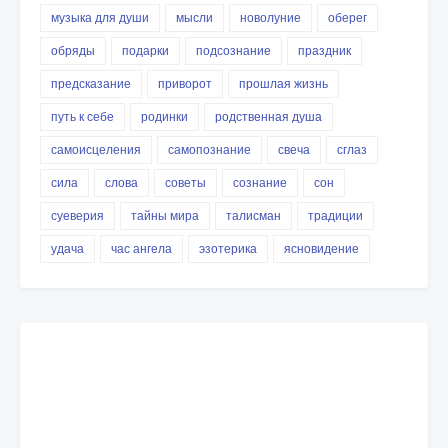
музыка для души
мысли
новолуние
оберег
обряды
подарки
подсознание
праздник
предсказание
приворот
прошлая жизнь
путь к себе
родинки
родственная душа
самоисцеления
самопознание
свеча
сглаз
сила
слова
советы
сознание
сон
суеверия
тайны мира
талисман
традиции
удача
час ангела
эзотерика
ясновидение