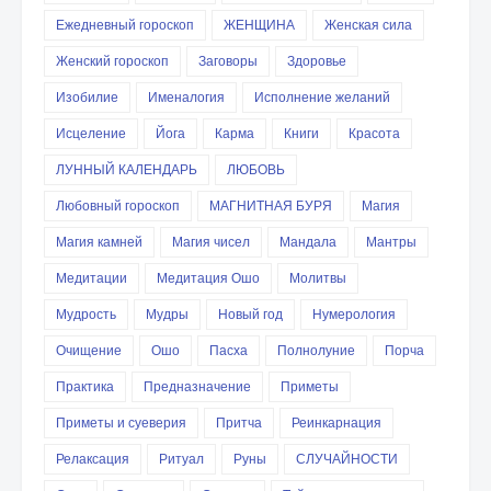
Ежедневный гороскоп
ЖЕНЩИНА
Женская сила
Женский гороскоп
Заговоры
Здоровье
Изобилие
Именалогия
Исполнение желаний
Исцеление
Йога
Карма
Книги
Красота
ЛУННЫЙ КАЛЕНДАРЬ
ЛЮБОВЬ
Любовный гороскоп
МАГНИТНАЯ БУРЯ
Магия
Магия камней
Магия чисел
Мандала
Мантры
Медитации
Медитация Ошо
Молитвы
Мудрость
Мудры
Новый год
Нумерология
Очищение
Ошо
Пасха
Полнолуние
Порча
Практика
Предназначение
Приметы
Приметы и суеверия
Притча
Реинкарнация
Релаксация
Ритуал
Руны
СЛУЧАЙНОСТИ