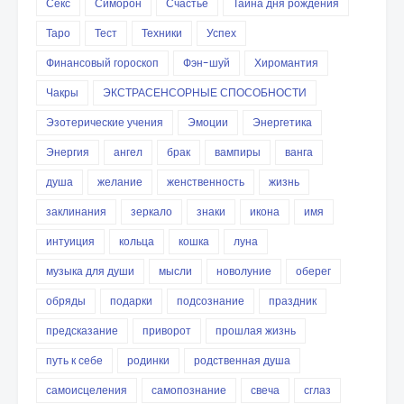
Секс
Симорон
Счастье
Тайна дня рождения
Таро
Тест
Техники
Успех
Финансовый гороскоп
Фэн-шуй
Хиромантия
Чакры
ЭКСТРАСЕНСОРНЫЕ СПОСОБНОСТИ
Эзотерические учения
Эмоции
Энергетика
Энергия
ангел
брак
вампиры
ванга
душа
желание
женственность
жизнь
заклинания
зеркало
знаки
икона
имя
интуиция
кольца
кошка
луна
музыка для души
мысли
новолуние
оберег
обряды
подарки
подсознание
праздник
предсказание
приворот
прошлая жизнь
путь к себе
родинки
родственная душа
самоисцеления
самопознание
свеча
сглаз