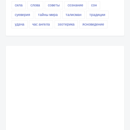
сила
слова
советы
сознание
сон
суеверия
тайны мира
талисман
традиции
удача
час ангела
эзотерика
ясновидение