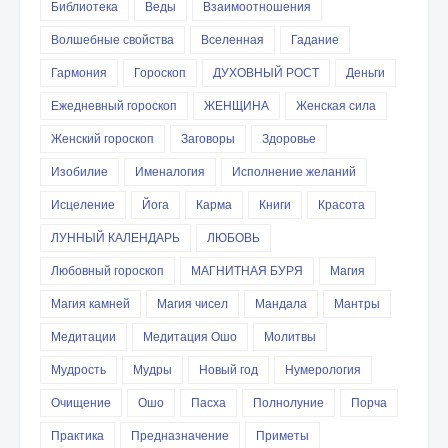
Библиотека
Веды
Взаимоотношения
Волшебные свойства
Вселенная
Гадание
Гармония
Гороскоп
ДУХОВНЫЙ РОСТ
Деньги
Ежедневный гороскоп
ЖЕНЩИНА
Женская сила
Женский гороскоп
Заговоры
Здоровье
Изобилие
Именалогия
Исполнение желаний
Исцеление
Йога
Карма
Книги
Красота
ЛУННЫЙ КАЛЕНДАРЬ
ЛЮБОВЬ
Любовный гороскоп
МАГНИТНАЯ БУРЯ
Магия
Магия камней
Магия чисел
Мандала
Мантры
Медитации
Медитация Ошо
Молитвы
Мудрость
Мудры
Новый год
Нумерология
Очищение
Ошо
Пасха
Полнолуние
Порча
Практика
Предназначение
Приметы