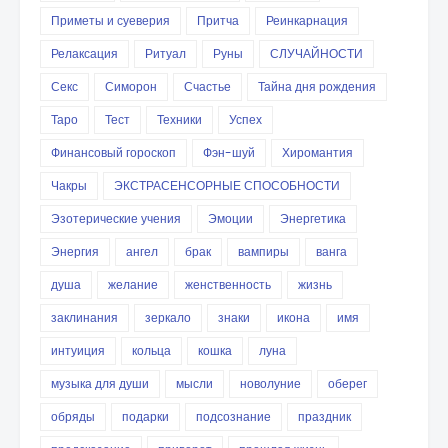
Приметы и суеверия
Притча
Реинкарнация
Релаксация
Ритуал
Руны
СЛУЧАЙНОСТИ
Секс
Симорон
Счастье
Тайна дня рождения
Таро
Тест
Техники
Успех
Финансовый гороскоп
Фэн-шуй
Хиромантия
Чакры
ЭКСТРАСЕНСОРНЫЕ СПОСОБНОСТИ
Эзотерические учения
Эмоции
Энергетика
Энергия
ангел
брак
вампиры
ванга
душа
желание
женственность
жизнь
заклинания
зеркало
знаки
икона
имя
интуиция
кольца
кошка
луна
музыка для души
мысли
новолуние
оберег
обряды
подарки
подсознание
праздник