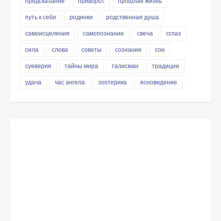
предсказание
приворот
прошлая жизнь
путь к себе
родинки
родственная душа
самоисцеления
самопознание
свеча
сглаз
сила
слова
советы
сознание
сон
суеверия
тайны мира
талисман
традиции
удача
час ангела
эзотерика
ясновидение