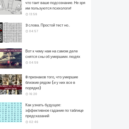
что таит ваше подсознание. Не зря
им пользуются психологи!
13:59
3 слова. Простой тест но..
04:57
Вот к чему нам на самом деле
снятся сны об умершиих людях
04:59
8 признаков того, что умершие
близкие рядом (и у них все в
порядке)
16:20
Как узнать будущее:
эффективное гадание по таблице
предсказаний
02:46