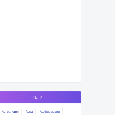
ТЕГИ
Астрология
Аура
Аффирмации