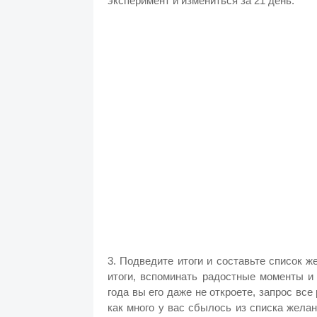
эксперимент и измениться за 21 день.
3. Подведите итоги и составьте список ж
итоги, вспоминать радостные моменты и
года вы его даже не откроете, запрос вс
как много у вас сбылось из списка желани