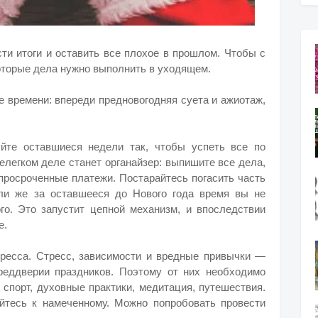
сти итоги и оставить все плохое в прошлом. Чтобы с
которые дела нужно выполнить в уходящем.
е времени: впереди предновогодняя суета и ажиотаж,
уйте оставшиеся недели так, чтобы успеть все по
легком деле станет органайзер: выпишите все дела,
просроченные платежи. Постарайтесь погасить часть
сли же за оставшееся до Нового года время вы не
ого. Это запустит цепной механизм, и впоследствии
е.
тресса. Стресс, зависимости и вредные привычки —
реддверии праздников. Поэтому от них необходимо
 спорт, духовные практики, медитация, путешествия.
йтесь к намеченному. Можно попробовать провести