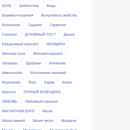
БОЛЬ
Библиотека
Веды
Взаимоотношения
Волшебные свойства
Вселенная
Гадание
Гармония
Гороскоп
ДУХОВНЫЙ РОСТ
Деньги
Ежедневный гороскоп
ЖЕНЩИНА
Женская сила
Женский гороскоп
Заговоры
Здоровье
Изобилие
Именалогия
Исполнение желаний
Исцеление
Йога
Карма
Книги
Красота
ЛУННЫЙ КАЛЕНДАРЬ
ЛЮБОВЬ
Любовный гороскоп
МАГНИТНАЯ БУРЯ
Магия
Магия камней
Магия чисел
Мандала