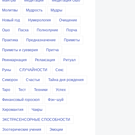
Мантры
Медитации
Медитация Ошо
Молитвы
Мудрость
Мудры
Новый год
Нумерология
Очищение
Ошо
Пасха
Полнолуние
Порча
Практика
Предназначение
Приметы
Приметы и суеверия
Притча
Реинкарнация
Релаксация
Ритуал
Руны
СЛУЧАЙНОСТИ
Секс
Симорон
Счастье
Тайна дня рождения
Таро
Тест
Техники
Успех
Финансовый гороскоп
Фэн-шуй
Хиромантия
Чакры
ЭКСТРАСЕНСОРНЫЕ СПОСОБНОСТИ
Эзотерические учения
Эмоции