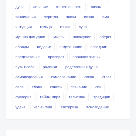
душа
желание
женственность
жизнь
заклинания
зеркало
знаки
икона
имя
интуиция
кольца
кошка
луна
музыка для души
мысли
новолуние
оберег
обряды
подарки
подсознание
праздник
предсказание
приворот
прошлая жизнь
путь к себе
родинки
родственная душа
самоисцеления
самопознание
свеча
сглаз
сила
слова
советы
сознание
сон
суеверия
тайны мира
талисман
традиции
удача
час ангела
эзотерика
ясновидение