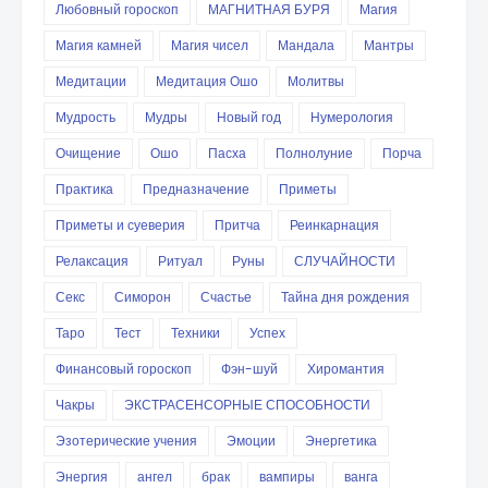
Любовный гороскоп
МАГНИТНАЯ БУРЯ
Магия
Магия камней
Магия чисел
Мандала
Мантры
Медитации
Медитация Ошо
Молитвы
Мудрость
Мудры
Новый год
Нумерология
Очищение
Ошо
Пасха
Полнолуние
Порча
Практика
Предназначение
Приметы
Приметы и суеверия
Притча
Реинкарнация
Релаксация
Ритуал
Руны
СЛУЧАЙНОСТИ
Секс
Симорон
Счастье
Тайна дня рождения
Таро
Тест
Техники
Успех
Финансовый гороскоп
Фэн-шуй
Хиромантия
Чакры
ЭКСТРАСЕНСОРНЫЕ СПОСОБНОСТИ
Эзотерические учения
Эмоции
Энергетика
Энергия
ангел
брак
вампиры
ванга