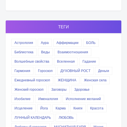
ТЕГИ
Астрология
Аура
Аффирмации
БОЛЬ
Библиотека
Веды
Взаимоотношения
Волшебные свойства
Вселенная
Гадание
Гармония
Гороскоп
ДУХОВНЫЙ РОСТ
Деньги
Ежедневный гороскоп
ЖЕНЩИНА
Женская сила
Женский гороскоп
Заговоры
Здоровье
Изобилие
Именалогия
Исполнение желаний
Исцеление
Йога
Карма
Книги
Красота
ЛУННЫЙ КАЛЕНДАРЬ
ЛЮБОВЬ
Любовный гороскоп
МАГНИТНАЯ БУРЯ
Магия