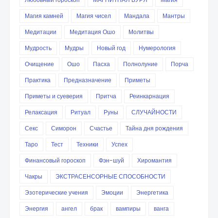
Магия камней
Магия чисел
Мандала
Мантры
Медитации
Медитация Ошо
Молитвы
Мудрость
Мудры
Новый год
Нумерология
Очищение
Ошо
Пасха
Полнолуние
Порча
Практика
Предназначение
Приметы
Приметы и суеверия
Притча
Реинкарнация
Релаксация
Ритуал
Руны
СЛУЧАЙНОСТИ
Секс
Симорон
Счастье
Тайна дня рождения
Таро
Тест
Техники
Успех
Финансовый гороскоп
Фэн-шуй
Хиромантия
Чакры
ЭКСТРАСЕНСОРНЫЕ СПОСОБНОСТИ
Эзотерические учения
Эмоции
Энергетика
Энергия
ангел
брак
вампиры
ванга