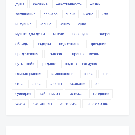
душа
желание
женственность
жизнь
заклинания
зеркало
знаки
икона
имя
интуиция
кольца
кошка
луна
музыка для души
мысли
новолуние
оберег
обряды
подарки
подсознание
праздник
предсказание
приворот
прошлая жизнь
путь к себе
родинки
родственная душа
самоисцеления
самопознание
свеча
сглаз
сила
слова
советы
сознание
сон
суеверия
тайны мира
талисман
традиции
удача
час ангела
эзотерика
ясновидение