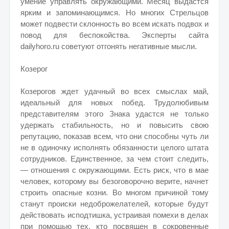
умение управлять окружающими. Месяц выдастся
ярким и запоминающимся. Но многих Стрельцов
может подвести склонность во всем искать подвох и
повод для беспокойства. Эксперты сайта
dailyhoro.ru советуют отгонять негативные мысли.
Козерог
Козерогов ждет удачный во всех смыслах май,
идеальный для новых побед. Трудолюбивым
представителям этого Знака удастся не только
удержать стабильность, но и повысить свою
репутацию, показав всем, что они способны чуть ли
не в одиночку исполнять обязанности целого штата
сотрудников. Единственное, за чем стоит следить,
— отношения с окружающими. Есть риск, что в мае
человек, которому вы безоговорочно верите, начнет
строить опасные козни. Во многом причиной тому
станут происки недоброжелателей, которые будут
действовать исподтишка, устраивая помехи в делах
при помощью тех, кто посвящен в сокровенные