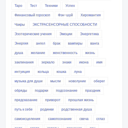
Таро
Тест
Техники
Успех
Финансовый гороскоп
Фэн-шуй
Хиромантия
Чакры
ЭКСТРАСЕНСОРНЫЕ СПОСОБНОСТИ
Эзотерические учения
Эмоции
Энергетика
Энергия
ангел
брак
вампиры
ванга
душа
желание
женственность
жизнь
заклинания
зеркало
знаки
икона
имя
интуиция
кольца
кошка
луна
музыка для души
мысли
новолуние
оберег
обряды
подарки
подсознание
праздник
предсказание
приворот
прошлая жизнь
путь к себе
родинки
родственная душа
самоисцеления
самопознание
свеча
сглаз