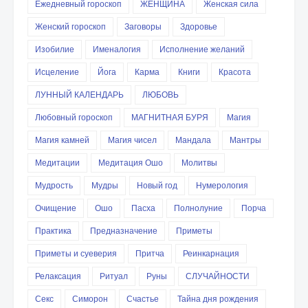
Ежедневный гороскоп
ЖЕНЩИНА
Женская сила
Женский гороскоп
Заговоры
Здоровье
Изобилие
Именалогия
Исполнение желаний
Исцеление
Йога
Карма
Книги
Красота
ЛУННЫЙ КАЛЕНДАРЬ
ЛЮБОВЬ
Любовный гороскоп
МАГНИТНАЯ БУРЯ
Магия
Магия камней
Магия чисел
Мандала
Мантры
Медитации
Медитация Ошо
Молитвы
Мудрость
Мудры
Новый год
Нумерология
Очищение
Ошо
Пасха
Полнолуние
Порча
Практика
Предназначение
Приметы
Приметы и суеверия
Притча
Реинкарнация
Релаксация
Ритуал
Руны
СЛУЧАЙНОСТИ
Секс
Симорон
Счастье
Тайна дня рождения