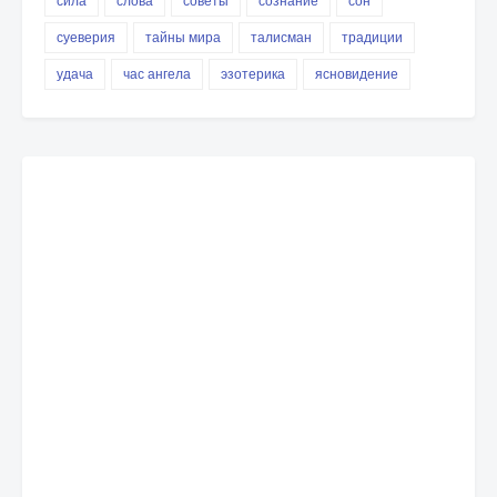
сила
слова
советы
сознание
сон
суеверия
тайны мира
талисман
традиции
удача
час ангела
эзотерика
ясновидение