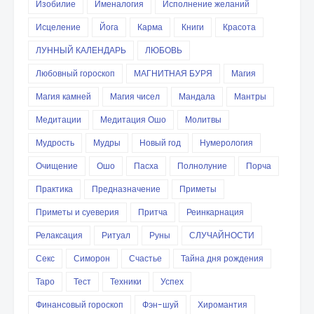
Изобилие
Именалогия
Исполнение желаний
Исцеление
Йога
Карма
Книги
Красота
ЛУННЫЙ КАЛЕНДАРЬ
ЛЮБОВЬ
Любовный гороскоп
МАГНИТНАЯ БУРЯ
Магия
Магия камней
Магия чисел
Мандала
Мантры
Медитации
Медитация Ошо
Молитвы
Мудрость
Мудры
Новый год
Нумерология
Очищение
Ошо
Пасха
Полнолуние
Порча
Практика
Предназначение
Приметы
Приметы и суеверия
Притча
Реинкарнация
Релаксация
Ритуал
Руны
СЛУЧАЙНОСТИ
Секс
Симорон
Счастье
Тайна дня рождения
Таро
Тест
Техники
Успех
Финансовый гороскоп
Фэн-шуй
Хиромантия