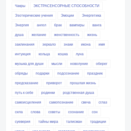
Чакры
ЭКСТРАСЕНСОРНЫЕ СПОСОБНОСТИ
Эзотерические учения
Эмоции
Энергетика
Энергия
ангел
брак
вампиры
ванга
душа
желание
женственность
жизнь
заклинания
зеркало
знаки
икона
имя
интуиция
кольца
кошка
луна
музыка для души
мысли
новолуние
оберег
обряды
подарки
подсознание
праздник
предсказание
приворот
прошлая жизнь
путь к себе
родинки
родственная душа
самоисцеления
самопознание
свеча
сглаз
сила
слова
советы
сознание
сон
суеверия
тайны мира
талисман
традиции