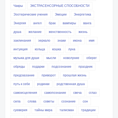
Чакры
ЭКСТРАСЕНСОРНЫЕ СПОСОБНОСТИ
Эзотерические учения
Эмоции
Энергетика
Энергия
ангел
брак
вампиры
ванга
душа
желание
женственность
жизнь
заклинания
зеркало
знаки
икона
имя
интуиция
кольца
кошка
луна
музыка для души
мысли
новолуние
оберег
обряды
подарки
подсознание
праздник
предсказание
приворот
прошлая жизнь
путь к себе
родинки
родственная душа
самоисцеления
самопознание
свеча
сглаз
сила
слова
советы
сознание
сон
суеверия
тайны мира
талисман
традиции