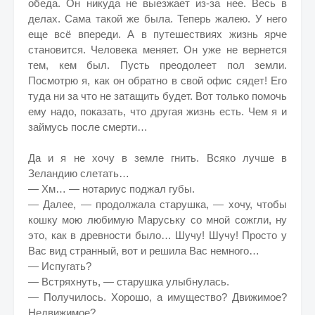
обеда. Он никуда не выезжает из-за нее. Весь в
делах. Сама такой же была. Теперь жалею. У него
еще всё впереди. А в путешествиях жизнь ярче
становится. Человека меняет. Он уже не вернется
тем, кем был. Пусть преодолеет пол земли.
Посмотрю я, как он обратно в свой офис сядет! Его
туда ни за что не затащить будет. Вот только помочь
ему надо, показать, что другая жизнь есть. Чем я и
займусь после смерти…
Да и я не хочу в земле гнить. Всяко лучше в
Зеландию слетать…
— Хм… — нотариус поджал губы.
— Далее, — продолжала старушка, — хочу, чтобы
кошку мою любимую Маруську со мной сожгли, ну
это, как в древности было… Шучу! Шучу! Просто у
Вас вид странный, вот и решила Вас немного…
— Испугать?
— Встряхнуть, — старушка улыбнулась.
— Получилось. Хорошо, а имущество? Движимое?
Недвижимое?