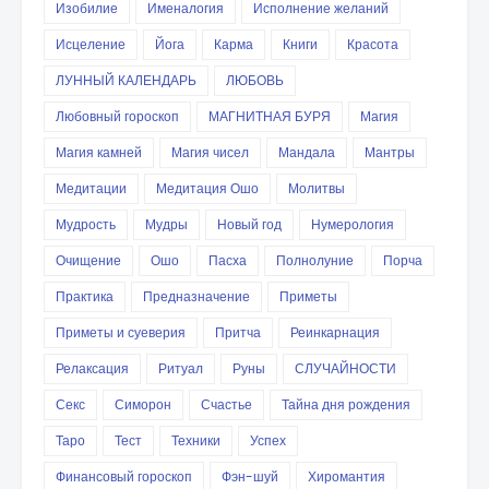
Изобилие
Именалогия
Исполнение желаний
Исцеление
Йога
Карма
Книги
Красота
ЛУННЫЙ КАЛЕНДАРЬ
ЛЮБОВЬ
Любовный гороскоп
МАГНИТНАЯ БУРЯ
Магия
Магия камней
Магия чисел
Мандала
Мантры
Медитации
Медитация Ошо
Молитвы
Мудрость
Мудры
Новый год
Нумерология
Очищение
Ошо
Пасха
Полнолуние
Порча
Практика
Предназначение
Приметы
Приметы и суеверия
Притча
Реинкарнация
Релаксация
Ритуал
Руны
СЛУЧАЙНОСТИ
Секс
Симорон
Счастье
Тайна дня рождения
Таро
Тест
Техники
Успех
Финансовый гороскоп
Фэн-шуй
Хиромантия