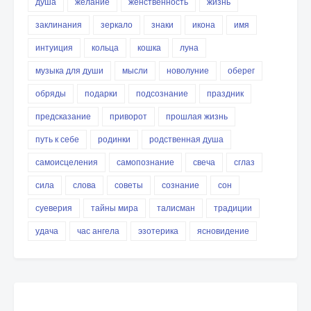
душа
желание
женственность
жизнь
заклинания
зеркало
знаки
икона
имя
интуиция
кольца
кошка
луна
музыка для души
мысли
новолуние
оберег
обряды
подарки
подсознание
праздник
предсказание
приворот
прошлая жизнь
путь к себе
родинки
родственная душа
самоисцеления
самопознание
свеча
сглаз
сила
слова
советы
сознание
сон
суеверия
тайны мира
талисман
традиции
удача
час ангела
эзотерика
ясновидение