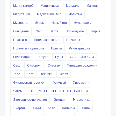
Магия камней
Магия чисел
Мандала
Мантры
Медитации
Медитация Ошо
Молитвы
Мудрость
Мудры
Новый год
Нумерология
Очищение
Ошо
Пасха
Полнолуние
Порча
Практика
Предназначение
Приметы
Приметы и суеверия
Притча
Реинкарнация
Релаксация
Ритуал
Руны
СЛУЧАЙНОСТИ
Секс
Симорон
Счастье
Тайна дня рождения
Таро
Тест
Техники
Успех
Финансовый гороскоп
Фэн-шуй
Хиромантия
Чакры
ЭКСТРАСЕНСОРНЫЕ СПОСОБНОСТИ
Эзотерические учения
Эмоции
Энергетика
Энергия
ангел
брак
вампиры
ванга