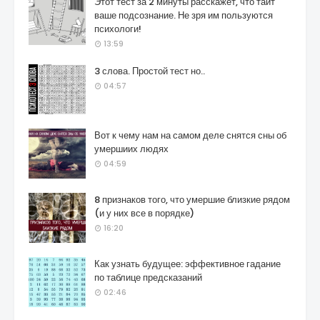
Этот тест за 2 минуты расскажет, что таит
ваше подсознание. Не зря им пользуются
психологи!
13:59
3 слова. Простой тест но..
04:57
Вот к чему нам на самом деле снятся сны об
умершиих людях
04:59
8 признаков того, что умершие близкие рядом
(и у них все в порядке)
16:20
Как узнать будущее: эффективное гадание
по таблице предсказаний
02:46