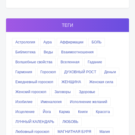
ТЕГИ
Астрология
Аура
Аффирмации
БОЛЬ
Библиотека
Веды
Взаимоотношения
Волшебные свойства
Вселенная
Гадание
Гармония
Гороскоп
ДУХОВНЫЙ РОСТ
Деньги
Ежедневный гороскоп
ЖЕНЩИНА
Женская сила
Женский гороскоп
Заговоры
Здоровье
Изобилие
Именалогия
Исполнение желаний
Исцеление
Йога
Карма
Книги
Красота
ЛУННЫЙ КАЛЕНДАРЬ
ЛЮБОВЬ
Любовный гороскоп
МАГНИТНАЯ БУРЯ
Магия