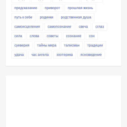
предсказание
приворот
прошлая жизнь
путь к себе
родинки
родственная душа
самоисцеления
самопознание
свеча
сглаз
сила
слова
советы
сознание
сон
суеверия
тайны мира
талисман
традиции
удача
час ангела
эзотерика
ясновидение