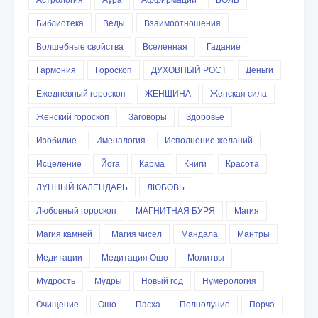
Библиотека
Веды
Взаимоотношения
Волшебные свойства
Вселенная
Гадание
Гармония
Гороскоп
ДУХОВНЫЙ РОСТ
Деньги
Ежедневный гороскоп
ЖЕНЩИНА
Женская сила
Женский гороскоп
Заговоры
Здоровье
Изобилие
Именалогия
Исполнение желаний
Исцеление
Йога
Карма
Книги
Красота
ЛУННЫЙ КАЛЕНДАРЬ
ЛЮБОВЬ
Любовный гороскоп
МАГНИТНАЯ БУРЯ
Магия
Магия камней
Магия чисел
Мандала
Мантры
Медитации
Медитация Ошо
Молитвы
Мудрость
Мудры
Новый год
Нумерология
Очищение
Ошо
Пасха
Полнолуние
Порча