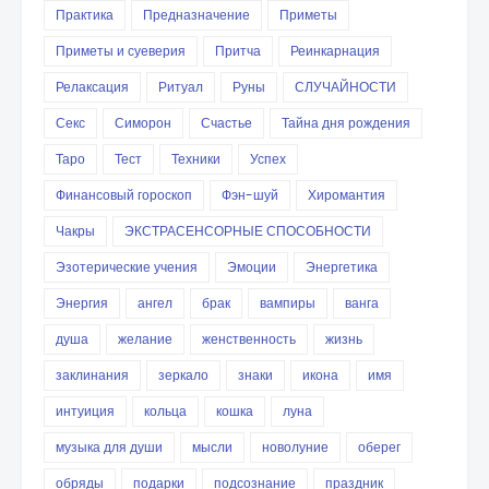
Практика
Предназначение
Приметы
Приметы и суеверия
Притча
Реинкарнация
Релаксация
Ритуал
Руны
СЛУЧАЙНОСТИ
Секс
Симорон
Счастье
Тайна дня рождения
Таро
Тест
Техники
Успех
Финансовый гороскоп
Фэн-шуй
Хиромантия
Чакры
ЭКСТРАСЕНСОРНЫЕ СПОСОБНОСТИ
Эзотерические учения
Эмоции
Энергетика
Энергия
ангел
брак
вампиры
ванга
душа
желание
женственность
жизнь
заклинания
зеркало
знаки
икона
имя
интуиция
кольца
кошка
луна
музыка для души
мысли
новолуние
оберег
обряды
подарки
подсознание
праздник