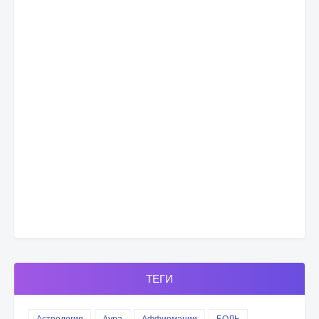
ТЕГИ
Астрология
Аура
Аффирмации
БОЛЬ