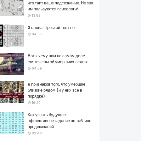
что таит ваше подсознание. Не зря
им пользуются психологи!
13:59
3 слова. Простой тест но..
04:57
Вот к чему нам на самом деле
снятся сны об умершиих людях
04:59
8 признаков того, что умершие
близкие рядом (и у них все в
порядке)
16:20
Как узнать будущее:
эффективное гадание по таблице
предсказаний
02:46