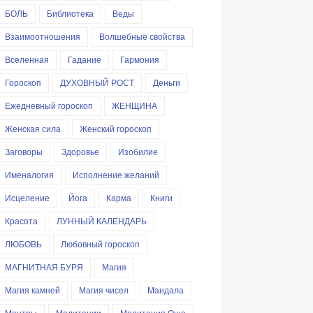
БОЛЬ
Библиотека
Веды
Взаимоотношения
Волшебные свойства
Вселенная
Гадание
Гармония
Гороскоп
ДУХОВНЫЙ РОСТ
Деньги
Ежедневный гороскоп
ЖЕНЩИНА
Женская сила
Женский гороскоп
Заговоры
Здоровье
Изобилие
Именалогия
Исполнение желаний
Исцеление
Йога
Карма
Книги
Красота
ЛУННЫЙ КАЛЕНДАРЬ
ЛЮБОВЬ
Любовный гороскоп
МАГНИТНАЯ БУРЯ
Магия
Магия камней
Магия чисел
Мандала