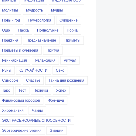
Мантры
Медитации
Медитация Ошо
Молитвы
Мудрость
Мудры
Новый год
Нумерология
Очищение
Ошо
Пасха
Полнолуние
Порча
Практика
Предназначение
Приметы
Приметы и суеверия
Притча
Реинкарнация
Релаксация
Ритуал
Руны
СЛУЧАЙНОСТИ
Секс
Симорон
Счастье
Тайна дня рождения
Таро
Тест
Техники
Успех
Финансовый гороскоп
Фэн-шуй
Хиромантия
Чакры
ЭКСТРАСЕНСОРНЫЕ СПОСОБНОСТИ
Эзотерические учения
Эмоции