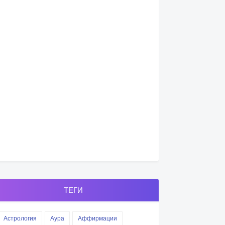
ТЕГИ
Астрология
Аура
Аффирмации