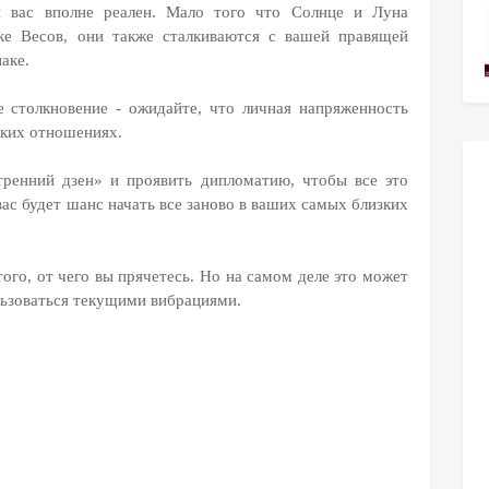
я вас вполне реален. Мало того что Солнце и Луна
ке Весов, они также сталкиваются с вашей правящей
аке.
е столкновение - ожидайте, что личная напряженность
ских отношениях.
тренний дзен» и проявить дипломатию, чтобы все это
вас будет шанс начать все заново в ваших самых близких
того, от чего вы прячетесь. Но на самом деле это может
ьзоваться текущими вибрациями.