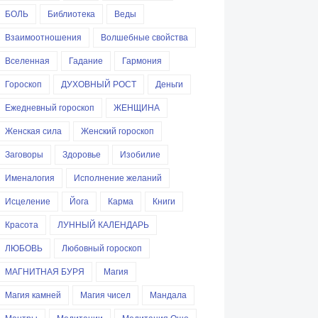
БОЛЬ
Библиотека
Веды
Взаимоотношения
Волшебные свойства
Вселенная
Гадание
Гармония
Гороскоп
ДУХОВНЫЙ РОСТ
Деньги
Ежедневный гороскоп
ЖЕНЩИНА
Женская сила
Женский гороскоп
Заговоры
Здоровье
Изобилие
Именалогия
Исполнение желаний
Исцеление
Йога
Карма
Книги
Красота
ЛУННЫЙ КАЛЕНДАРЬ
ЛЮБОВЬ
Любовный гороскоп
МАГНИТНАЯ БУРЯ
Магия
Магия камней
Магия чисел
Мандала