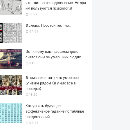
что таит ваше подсознание. Не зря
им пользуются психологи!
13:59
3 слова. Простой тест но..
04:57
Вот к чему нам на самом деле
снятся сны об умершиих людях
04:59
8 признаков того, что умершие
близкие рядом (и у них все в
порядке)
16:20
Как узнать будущее:
эффективное гадание по таблице
предсказаний
02:46