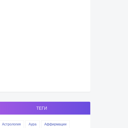
ТЕГИ
Астрология
Аура
Аффирмации