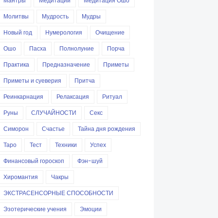
Мантры
Медитации
Медитация Ошо
Молитвы
Мудрость
Мудры
Новый год
Нумерология
Очищение
Ошо
Пасха
Полнолуние
Порча
Практика
Предназначение
Приметы
Приметы и суеверия
Притча
Реинкарнация
Релаксация
Ритуал
Руны
СЛУЧАЙНОСТИ
Секс
Симорон
Счастье
Тайна дня рождения
Таро
Тест
Техники
Успех
Финансовый гороскоп
Фэн-шуй
Хиромантия
Чакры
ЭКСТРАСЕНСОРНЫЕ СПОСОБНОСТИ
Эзотерические учения
Эмоции