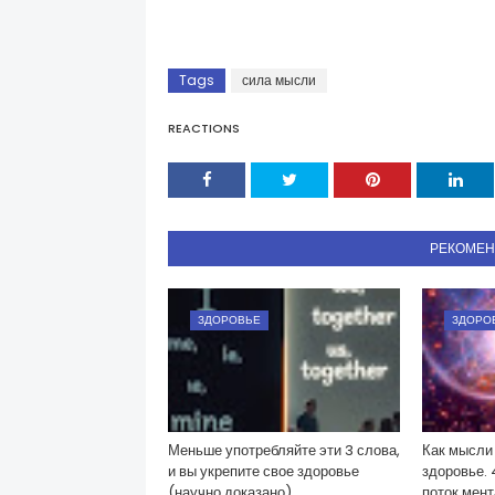
Tags
сила мысли
REACTIONS
РЕКОМЕ
ЗДОРОВЬЕ
ЗДОРО
Меньше употребляйте эти 3 слова,
Как мысли
и вы укрепите свое здоровье
здоровье. 
(научно доказано)
поток мент