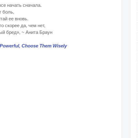
все начать сначала.
т боль,
тай ее вновь.
о скорее да, чем нет,
ый бред», ~ Анита Браун
Powerful, Choose Them Wisely