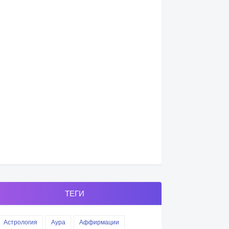
ТЕГИ
Астрология
Аура
Аффирмации