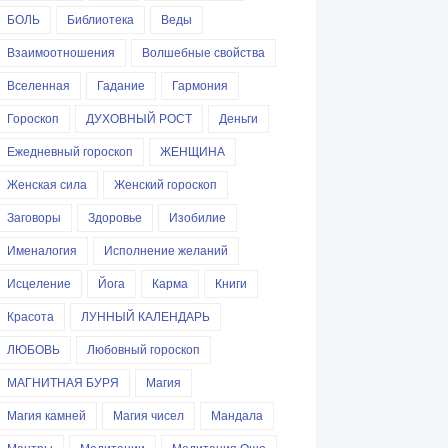
БОЛЬ
Библиотека
Веды
Взаимоотношения
Волшебные свойства
Вселенная
Гадание
Гармония
Гороскоп
ДУХОВНЫЙ РОСТ
Деньги
Ежедневный гороскоп
ЖЕНЩИНА
Женская сила
Женский гороскоп
Заговоры
Здоровье
Изобилие
Именалогия
Исполнение желаний
Исцеление
Йога
Карма
Книги
Красота
ЛУННЫЙ КАЛЕНДАРЬ
ЛЮБОВЬ
Любовный гороскоп
МАГНИТНАЯ БУРЯ
Магия
Магия камней
Магия чисел
Мандала