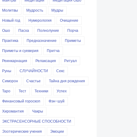
Мантры
Медитации
Медитация Ошо
Молитвы
Мудрость
Мудры
Новый год
Нумерология
Очищение
Ошо
Пасха
Полнолуние
Порча
Практика
Предназначение
Приметы
Приметы и суеверия
Притча
Реинкарнация
Релаксация
Ритуал
Руны
СЛУЧАЙНОСТИ
Секс
Симорон
Счастье
Тайна дня рождения
Таро
Тест
Техники
Успех
Финансовый гороскоп
Фэн-шуй
Хиромантия
Чакры
ЭКСТРАСЕНСОРНЫЕ СПОСОБНОСТИ
Эзотерические учения
Эмоции