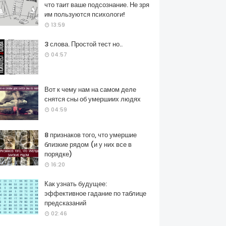
что таит ваше подсознание. Не зря
им пользуются психологи!
13:59
3 слова. Простой тест но..
04:57
Вот к чему нам на самом деле
снятся сны об умершиих людях
04:59
8 признаков того, что умершие
близкие рядом (и у них все в
порядке)
16:20
Как узнать будущее:
эффективное гадание по таблице
предсказаний
02:46