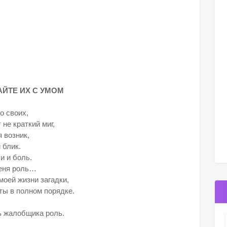
ЙТЕ ИХ С УМОМ
о своих,
не краткий миг,
 возник,
 блик.
и и боль.
меня роль…
моей жизни загадки,
ты в полном порядке.
ь жалобщика роль.