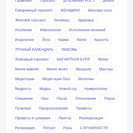
Гармония
Гороскоп
ДУХОВНЫЙ РОСТ
Деньги
Ежедневный гороскоп
ЖЕНЩИНА
Женская сила
Женский гороскоп
Заговоры
Здоровье
Изобилие
Именалогия
Исполнение желаний
Исцеление
Йога
Карма
Книги
Красота
ЛУННЫЙ КАЛЕНДАРЬ
ЛЮБОВЬ
Любовный гороскоп
МАГНИТНАЯ БУРЯ
Магия
Магия камней
Магия чисел
Мандала
Мантры
Медитации
Медитация Ошо
Молитвы
Мудрость
Мудры
Новый год
Нумерология
Очищение
Ошо
Пасха
Полнолуние
Порча
Практика
Предназначение
Приметы
Приметы и суеверия
Притча
Реинкарнация
Релаксация
Ритуал
Руны
СЛУЧАЙНОСТИ