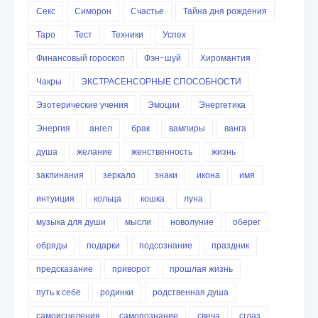
Секс
Симорон
Счастье
Тайна дня рождения
Таро
Тест
Техники
Успех
Финансовый гороскоп
Фэн-шуй
Хиромантия
Чакры
ЭКСТРАСЕНСОРНЫЕ СПОСОБНОСТИ
Эзотерические учения
Эмоции
Энергетика
Энергия
ангел
брак
вампиры
ванга
душа
желание
женственность
жизнь
заклинания
зеркало
знаки
икона
имя
интуиция
кольца
кошка
луна
музыка для души
мысли
новолуние
оберег
обряды
подарки
подсознание
праздник
предсказание
приворот
прошлая жизнь
путь к себе
родинки
родственная душа
самоисцеления
самопознание
свеча
сглаз