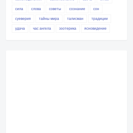
сила
слова
советы
сознание
сон
суеверия
тайны мира
талисман
традиции
удача
час ангела
эзотерика
ясновидение