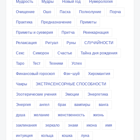
Мудрость
Мудры
Новый год
Нумерология
Очищение
Ошо
Пасха
Полнолуние
Порча
Практика
Предназначение
Приметы
Приметы и суеверия
Притча
Реинкарнация
Релаксация
Ритуал
Руны
СЛУЧАЙНОСТИ
Секс
Симорон
Счастье
Тайна дня рождения
Таро
Тест
Техники
Успех
Финансовый гороскоп
Фэн-шуй
Хиромантия
Чакры
ЭКСТРАСЕНСОРНЫЕ СПОСОБНОСТИ
Эзотерические учения
Эмоции
Энергетика
Энергия
ангел
брак
вампиры
ванга
душа
желание
женственность
жизнь
заклинания
зеркало
знаки
икона
имя
интуиция
кольца
кошка
луна