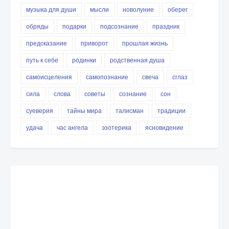
музыка для души
мысли
новолуние
оберег
обряды
подарки
подсознание
праздник
предсказание
приворот
прошлая жизнь
путь к себе
родинки
родственная душа
самоисцеления
самопознание
свеча
сглаз
сила
слова
советы
сознание
сон
суеверия
тайны мира
талисман
традиции
удача
час ангела
эзотерика
ясновидение