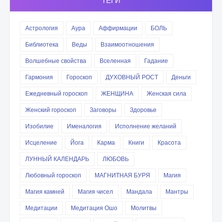
ТЕГИ
Астрология
Аура
Аффирмации
БОЛЬ
Библиотека
Веды
Взаимоотношения
Волшебные свойства
Вселенная
Гадание
Гармония
Гороскоп
ДУХОВНЫЙ РОСТ
Деньги
Ежедневный гороскоп
ЖЕНЩИНА
Женская сила
Женский гороскоп
Заговоры
Здоровье
Изобилие
Именалогия
Исполнение желаний
Исцеление
Йога
Карма
Книги
Красота
ЛУННЫЙ КАЛЕНДАРЬ
ЛЮБОВЬ
Любовный гороскоп
МАГНИТНАЯ БУРЯ
Магия
Магия камней
Магия чисел
Мандала
Мантры
Медитации
Медитация Ошо
Молитвы