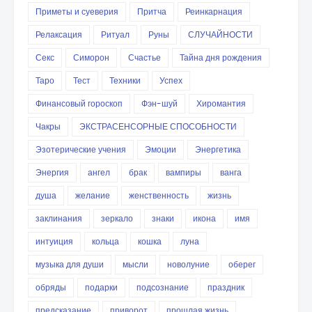
Приметы и суеверия
Притча
Реинкарнация
Релаксация
Ритуал
Руны
СЛУЧАЙНОСТИ
Секс
Симорон
Счастье
Тайна дня рождения
Таро
Тест
Техники
Успех
Финансовый гороскоп
Фэн-шуй
Хиромантия
Чакры
ЭКСТРАСЕНСОРНЫЕ СПОСОБНОСТИ
Эзотерические учения
Эмоции
Энергетика
Энергия
ангел
брак
вампиры
ванга
душа
желание
женственность
жизнь
заклинания
зеркало
знаки
икона
имя
интуиция
кольца
кошка
луна
музыка для души
мысли
новолуние
оберег
обряды
подарки
подсознание
праздник
предсказание
приворот
прошлая жизнь