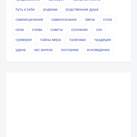
путь к себе
родинки
родственная душа
самоисцеления
самопознание
свеча
сглаз
сила
слова
советы
сознание
сон
суеверия
тайны мира
талисман
традиции
удача
час ангела
эзотерика
ясновидение