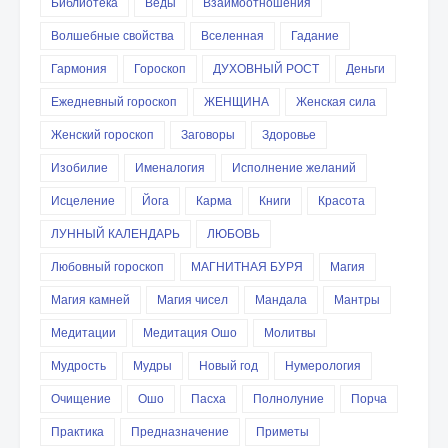
Библиотека
Веды
Взаимоотношения
Волшебные свойства
Вселенная
Гадание
Гармония
Гороскоп
ДУХОВНЫЙ РОСТ
Деньги
Ежедневный гороскоп
ЖЕНЩИНА
Женская сила
Женский гороскоп
Заговоры
Здоровье
Изобилие
Именалогия
Исполнение желаний
Исцеление
Йога
Карма
Книги
Красота
ЛУННЫЙ КАЛЕНДАРЬ
ЛЮБОВЬ
Любовный гороскоп
МАГНИТНАЯ БУРЯ
Магия
Магия камней
Магия чисел
Мандала
Мантры
Медитации
Медитация Ошо
Молитвы
Мудрость
Мудры
Новый год
Нумерология
Очищение
Ошо
Пасха
Полнолуние
Порча
Практика
Предназначение
Приметы