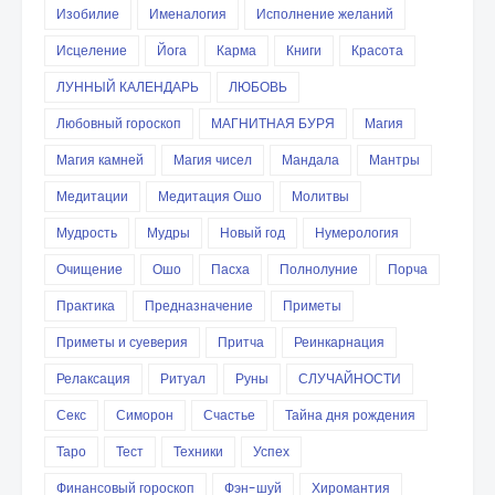
Изобилие
Именалогия
Исполнение желаний
Исцеление
Йога
Карма
Книги
Красота
ЛУННЫЙ КАЛЕНДАРЬ
ЛЮБОВЬ
Любовный гороскоп
МАГНИТНАЯ БУРЯ
Магия
Магия камней
Магия чисел
Мандала
Мантры
Медитации
Медитация Ошо
Молитвы
Мудрость
Мудры
Новый год
Нумерология
Очищение
Ошо
Пасха
Полнолуние
Порча
Практика
Предназначение
Приметы
Приметы и суеверия
Притча
Реинкарнация
Релаксация
Ритуал
Руны
СЛУЧАЙНОСТИ
Секс
Симорон
Счастье
Тайна дня рождения
Таро
Тест
Техники
Успех
Финансовый гороскоп
Фэн-шуй
Хиромантия