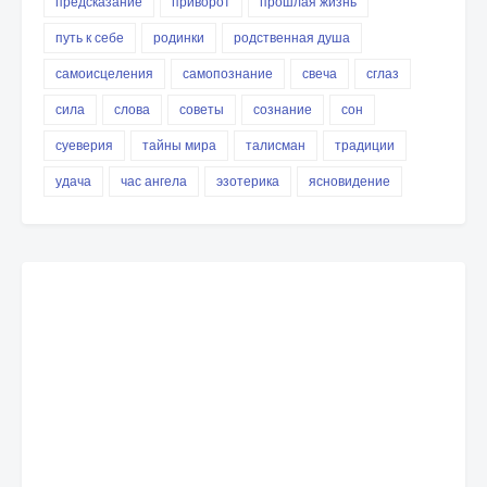
предсказание
приворот
прошлая жизнь
путь к себе
родинки
родственная душа
самоисцеления
самопознание
свеча
сглаз
сила
слова
советы
сознание
сон
суеверия
тайны мира
талисман
традиции
удача
час ангела
эзотерика
ясновидение