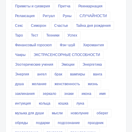
Приметы и суеверия
Притча
Реинкарнация
Релаксация
Ритуал
Руны
СЛУЧАЙНОСТИ
Секс
Симорон
Счастье
Тайна дня рождения
Таро
Тест
Техники
Успех
Финансовый гороскоп
Фэн-шуй
Хиромантия
Чакры
ЭКСТРАСЕНСОРНЫЕ СПОСОБНОСТИ
Эзотерические учения
Эмоции
Энергетика
Энергия
ангел
брак
вампиры
ванга
душа
желание
женственность
жизнь
заклинания
зеркало
знаки
икона
имя
интуиция
кольца
кошка
луна
музыка для души
мысли
новолуние
оберег
обряды
подарки
подсознание
праздник