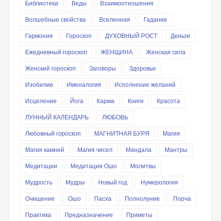
Библиотека
Веды
Взаимоотношения
Волшебные свойства
Вселенная
Гадание
Гармония
Гороскоп
ДУХОВНЫЙ РОСТ
Деньги
Ежедневный гороскоп
ЖЕНЩИНА
Женская сила
Женский гороскоп
Заговоры
Здоровье
Изобилие
Именалогия
Исполнение желаний
Исцеление
Йога
Карма
Книги
Красота
ЛУННЫЙ КАЛЕНДАРЬ
ЛЮБОВЬ
Любовный гороскоп
МАГНИТНАЯ БУРЯ
Магия
Магия камней
Магия чисел
Мандала
Мантры
Медитации
Медитация Ошо
Молитвы
Мудрость
Мудры
Новый год
Нумерология
Очищение
Ошо
Пасха
Полнолуние
Порча
Практика
Предназначение
Приметы