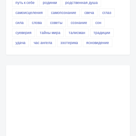
путь к себе
родинки
родственная душа
самоисцеления
самопознание
свеча
сглаз
сила
слова
советы
сознание
сон
суеверия
тайны мира
талисман
традиции
удача
час ангела
эзотерика
ясновидение