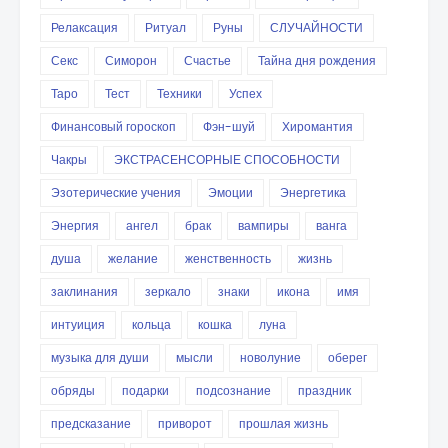
Релаксация
Ритуал
Руны
СЛУЧАЙНОСТИ
Секс
Симорон
Счастье
Тайна дня рождения
Таро
Тест
Техники
Успех
Финансовый гороскоп
Фэн-шуй
Хиромантия
Чакры
ЭКСТРАСЕНСОРНЫЕ СПОСОБНОСТИ
Эзотерические учения
Эмоции
Энергетика
Энергия
ангел
брак
вампиры
ванга
душа
желание
женственность
жизнь
заклинания
зеркало
знаки
икона
имя
интуиция
кольца
кошка
луна
музыка для души
мысли
новолуние
оберег
обряды
подарки
подсознание
праздник
предсказание
приворот
прошлая жизнь