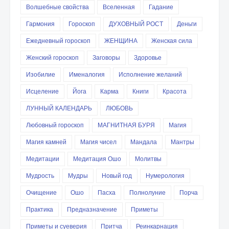
Волшебные свойства
Вселенная
Гадание
Гармония
Гороскоп
ДУХОВНЫЙ РОСТ
Деньги
Ежедневный гороскоп
ЖЕНЩИНА
Женская сила
Женский гороскоп
Заговоры
Здоровье
Изобилие
Именалогия
Исполнение желаний
Исцеление
Йога
Карма
Книги
Красота
ЛУННЫЙ КАЛЕНДАРЬ
ЛЮБОВЬ
Любовный гороскоп
МАГНИТНАЯ БУРЯ
Магия
Магия камней
Магия чисел
Мандала
Мантры
Медитации
Медитация Ошо
Молитвы
Мудрость
Мудры
Новый год
Нумерология
Очищение
Ошо
Пасха
Полнолуние
Порча
Практика
Предназначение
Приметы
Приметы и суеверия
Притча
Реинкарнация