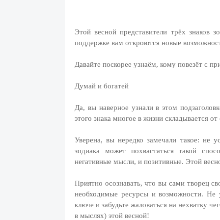
Этой весной представители трёх знаков зо
поддержке вам откроются новые возможности
Давайте поскорее узнаём, кому повезёт с пр
Думай и богатей
Да, вы наверное узнали в этом подзаголовк
этого знака многое в жизни складывается от
Уверена, вы нередко замечали такое: не 
зодиака может похвастаться такой спос
негативные мысли, и позитивные. Этой весно
Приятно осознавать, что вы сами творец св
необходимые ресурсы и возможности. Не у
ключе и забудьте жаловаться на нехватку че
в мыслях) этой весной!