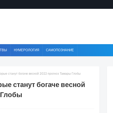
ТВЫ
НУМЕРОЛОГИЯ
САМОПОЗНАНИЕ
оторые станут богаче весной 2022 прогноз Тамары Глобы
рые станут богаче весной
 Глобы