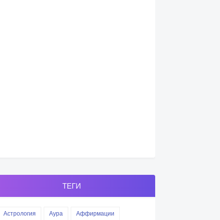
ТЕГИ
Астрология
Аура
Аффирмации