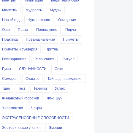
Мантры
Медитации
Медитация Ошо
Молитвы
Мудрость
Мудры
Новый год
Нумерология
Очищение
Ошо
Пасха
Полнолуние
Порча
Практика
Предназначение
Приметы
Приметы и суеверия
Притча
Реинкарнация
Релаксация
Ритуал
Руны
СЛУЧАЙНОСТИ
Секс
Симорон
Счастье
Тайна дня рождения
Таро
Тест
Техники
Успех
Финансовый гороскоп
Фэн-шуй
Хиромантия
Чакры
ЭКСТРАСЕНСОРНЫЕ СПОСОБНОСТИ
Эзотерические учения
Эмоции