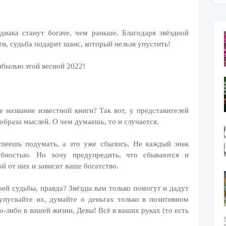
диака станут богаче, чем раньше. Благодаря звёздной
, судьба подарит шанс, который нельзя упустить!
ибылью этой весной 2022!
е название известной книги? Так вот, у представителей
 образа мыслей. О чем думаешь, то и случается.
успеешь подумать, а это уже сбылось. Не каждый знак
обностью. Но хочу предупредить, что сбываются и
й от них и зависит ваше богатство.
оей судьбы, правда? Звёзды вам только помогут и дадут
пускайте их, думайте о деньгах только в позитивном
го-либо в вашей жизни, Девы! Всё в ваших руках (то есть