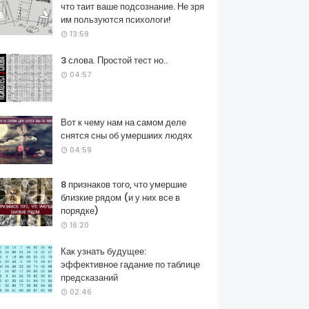
что таит ваше подсознание. Не зря
им пользуются психологи!
13:59
3 слова. Простой тест но..
04:57
Вот к чему нам на самом деле
снятся сны об умершиих людях
04:59
8 признаков того, что умершие
близкие рядом (и у них все в
порядке)
16:20
Как узнать будущее:
эффективное гадание по таблице
предсказаний
02:46