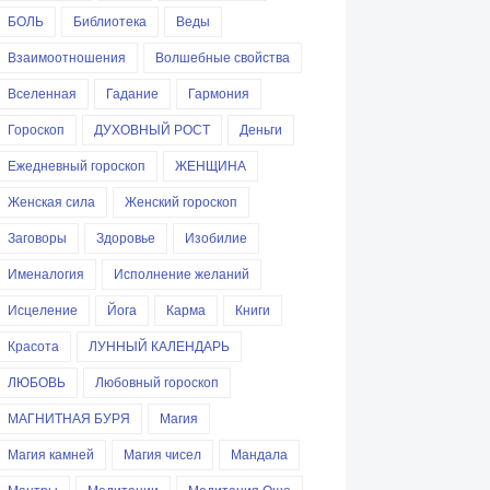
БОЛЬ
Библиотека
Веды
Взаимоотношения
Волшебные свойства
Вселенная
Гадание
Гармония
Гороскоп
ДУХОВНЫЙ РОСТ
Деньги
Ежедневный гороскоп
ЖЕНЩИНА
Женская сила
Женский гороскоп
Заговоры
Здоровье
Изобилие
Именалогия
Исполнение желаний
Исцеление
Йога
Карма
Книги
Красота
ЛУННЫЙ КАЛЕНДАРЬ
ЛЮБОВЬ
Любовный гороскоп
МАГНИТНАЯ БУРЯ
Магия
Магия камней
Магия чисел
Мандала