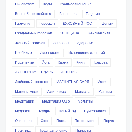
Библиотека
Веды
Взаимоотношения
Волшебные свойства
Вселенная
Гадание
Гармония
Гороскоп
ДУХОВНЫЙ РОСТ
Деньги
Ежедневный гороскоп
ЖЕНЩИНА
Женская сила
Женский гороскоп
Заговоры
Здоровье
Изобилие
Именалогия
Исполнение желаний
Исцеление
Йога
Карма
Книги
Красота
ЛУННЫЙ КАЛЕНДАРЬ
ЛЮБОВЬ
Любовный гороскоп
МАГНИТНАЯ БУРЯ
Магия
Магия камней
Магия чисел
Мандала
Мантры
Медитации
Медитация Ошо
Молитвы
Мудрость
Мудры
Новый год
Нумерология
Очищение
Ошо
Пасха
Полнолуние
Порча
Практика
Предназначение
Приметы