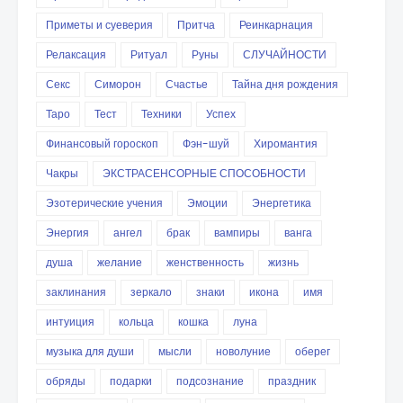
Приметы и суеверия
Притча
Реинкарнация
Релаксация
Ритуал
Руны
СЛУЧАЙНОСТИ
Секс
Симорон
Счастье
Тайна дня рождения
Таро
Тест
Техники
Успех
Финансовый гороскоп
Фэн-шуй
Хиромантия
Чакры
ЭКСТРАСЕНСОРНЫЕ СПОСОБНОСТИ
Эзотерические учения
Эмоции
Энергетика
Энергия
ангел
брак
вампиры
ванга
душа
желание
женственность
жизнь
заклинания
зеркало
знаки
икона
имя
интуиция
кольца
кошка
луна
музыка для души
мысли
новолуние
оберег
обряды
подарки
подсознание
праздник