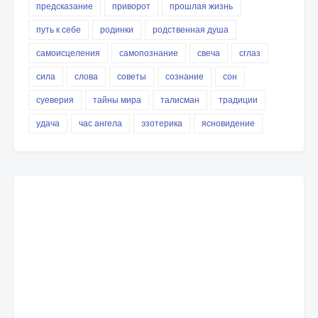
предсказание
приворот
прошлая жизнь
путь к себе
родинки
родственная душа
самоисцеления
самопознание
свеча
сглаз
сила
слова
советы
сознание
сон
суеверия
тайны мира
талисман
традиции
удача
час ангела
эзотерика
ясновидение