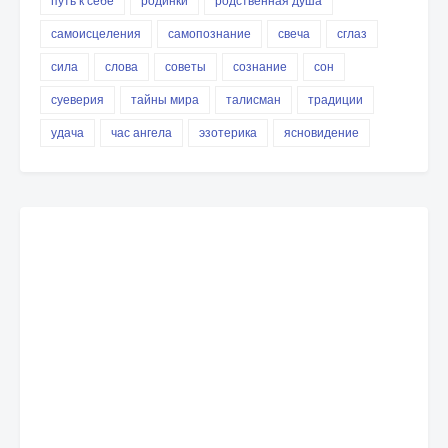
путь к себе
родинки
родственная душа
самоисцеления
самопознание
свеча
сглаз
сила
слова
советы
сознание
сон
суеверия
тайны мира
талисман
традиции
удача
час ангела
эзотерика
ясновидение