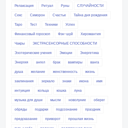
Релаксация
Ритуал
Руны
СЛУЧАЙНОСТИ
Секс
Симорон
Счастье
Тайна дня рождения
Таро
Тест
Техники
Успех
Финансовый гороскоп
Фэн-шуй
Хиромантия
Чакры
ЭКСТРАСЕНСОРНЫЕ СПОСОБНОСТИ
Эзотерические учения
Эмоции
Энергетика
Энергия
ангел
брак
вампиры
ванга
душа
желание
женственность
жизнь
заклинания
зеркало
знаки
икона
имя
интуиция
кольца
кошка
луна
музыка для души
мысли
новолуние
оберег
обряды
подарки
подсознание
праздник
предсказание
приворот
прошлая жизнь