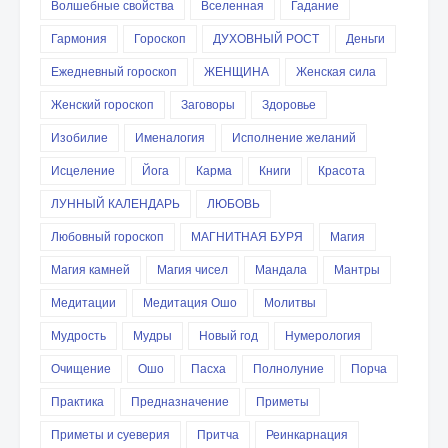
Волшебные свойства
Вселенная
Гадание
Гармония
Гороскоп
ДУХОВНЫЙ РОСТ
Деньги
Ежедневный гороскоп
ЖЕНЩИНА
Женская сила
Женский гороскоп
Заговоры
Здоровье
Изобилие
Именалогия
Исполнение желаний
Исцеление
Йога
Карма
Книги
Красота
ЛУННЫЙ КАЛЕНДАРЬ
ЛЮБОВЬ
Любовный гороскоп
МАГНИТНАЯ БУРЯ
Магия
Магия камней
Магия чисел
Мандала
Мантры
Медитации
Медитация Ошо
Молитвы
Мудрость
Мудры
Новый год
Нумерология
Очищение
Ошо
Пасха
Полнолуние
Порча
Практика
Предназначение
Приметы
Приметы и суеверия
Притча
Реинкарнация