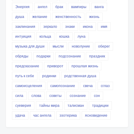
Энергия
ангел
брак
вампиры
ванга
душа
желание
женственность
жизнь
заклинания
зеркало
знаки
икона
имя
интуиция
кольца
кошка
луна
музыка для души
мысли
новолуние
оберег
обряды
подарки
подсознание
праздник
предсказание
приворот
прошлая жизнь
путь к себе
родинки
родственная душа
самоисцеления
самопознание
свеча
сглаз
сила
слова
советы
сознание
сон
суеверия
тайны мира
талисман
традиции
удача
час ангела
эзотерика
ясновидение