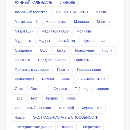
ЛУННЫЙ КАЛЕНДАРЬ
ЛЮБОВЬ
Любовный гороскоп
МАГНИТНАЯ БУРЯ
Магия
Магия камней
Магия чисел
Мандала
Мантры
Медитации
Медитация Ошо
Молитвы
Мудрость
Мудры
Новый год
Нумерология
Очищение
Ошо
Пасха
Полнолуние
Порча
Практика
Предназначение
Приметы
Приметы и суеверия
Притча
Реинкарнация
Релаксация
Ритуал
Руны
СЛУЧАЙНОСТИ
Секс
Симорон
Счастье
Тайна дня рождения
Таро
Тест
Техники
Успех
Финансовый гороскоп
Фэн-шуй
Хиромантия
Чакры
ЭКСТРАСЕНСОРНЫЕ СПОСОБНОСТИ
Эзотерические учения
Эмоции
Энергетика