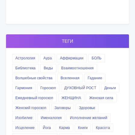
ТЕГИ
Астрология
Аура
Аффирмации
БОЛЬ
Библиотека
Веды
Взаимоотношения
Волшебные свойства
Вселенная
Гадание
Гармония
Гороскоп
ДУХОВНЫЙ РОСТ
Деньги
Ежедневный гороскоп
ЖЕНЩИНА
Женская сила
Женский гороскоп
Заговоры
Здоровье
Изобилие
Именалогия
Исполнение желаний
Исцеление
Йога
Карма
Книги
Красота