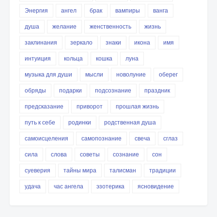
Энергия
ангел
брак
вампиры
ванга
душа
желание
женственность
жизнь
заклинания
зеркало
знаки
икона
имя
интуиция
кольца
кошка
луна
музыка для души
мысли
новолуние
оберег
обряды
подарки
подсознание
праздник
предсказание
приворот
прошлая жизнь
путь к себе
родинки
родственная душа
самоисцеления
самопознание
свеча
сглаз
сила
слова
советы
сознание
сон
суеверия
тайны мира
талисман
традиции
удача
час ангела
эзотерика
ясновидение