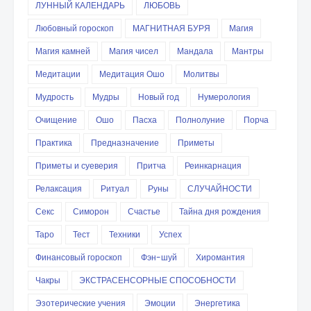
ЛУННЫЙ КАЛЕНДАРЬ
ЛЮБОВЬ
Любовный гороскоп
МАГНИТНАЯ БУРЯ
Магия
Магия камней
Магия чисел
Мандала
Мантры
Медитации
Медитация Ошо
Молитвы
Мудрость
Мудры
Новый год
Нумерология
Очищение
Ошо
Пасха
Полнолуние
Порча
Практика
Предназначение
Приметы
Приметы и суеверия
Притча
Реинкарнация
Релаксация
Ритуал
Руны
СЛУЧАЙНОСТИ
Секс
Симорон
Счастье
Тайна дня рождения
Таро
Тест
Техники
Успех
Финансовый гороскоп
Фэн-шуй
Хиромантия
Чакры
ЭКСТРАСЕНСОРНЫЕ СПОСОБНОСТИ
Эзотерические учения
Эмоции
Энергетика