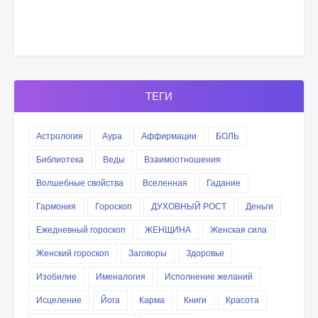
ТЕГИ
Астрология
Аура
Аффирмации
БОЛЬ
Библиотека
Веды
Взаимоотношения
Волшебные свойства
Вселенная
Гадание
Гармония
Гороскоп
ДУХОВНЫЙ РОСТ
Деньги
Ежедневный гороскоп
ЖЕНЩИНА
Женская сила
Женский гороскоп
Заговоры
Здоровье
Изобилие
Именалогия
Исполнение желаний
Исцеление
Йога
Карма
Книги
Красота