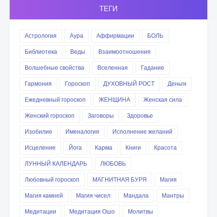
ТЕГИ
Астрология
Аура
Аффирмации
БОЛЬ
Библиотека
Веды
Взаимоотношения
Волшебные свойства
Вселенная
Гадание
Гармония
Гороскоп
ДУХОВНЫЙ РОСТ
Деньги
Ежедневный гороскоп
ЖЕНЩИНА
Женская сила
Женский гороскоп
Заговоры
Здоровье
Изобилие
Именалогия
Исполнение желаний
Исцеление
Йога
Карма
Книги
Красота
ЛУННЫЙ КАЛЕНДАРЬ
ЛЮБОВЬ
Любовный гороскоп
МАГНИТНАЯ БУРЯ
Магия
Магия камней
Магия чисел
Мандала
Мантры
Медитации
Медитация Ошо
Молитвы