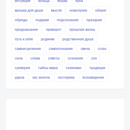
интуиция
кольца
кошка
луна
музыка для души
мысли
новолуние
оберег
обряды
подарки
подсознание
праздник
предсказание
приворот
прошлая жизнь
путь к себе
родинки
родственная душа
самоисцеления
самопознание
свеча
сглаз
сила
слова
советы
сознание
сон
суеверия
тайны мира
талисман
традиции
удача
час ангела
эзотерика
ясновидение