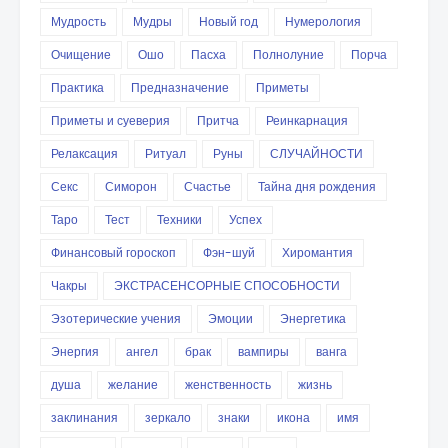
Мудрость
Мудры
Новый год
Нумерология
Очищение
Ошо
Пасха
Полнолуние
Порча
Практика
Предназначение
Приметы
Приметы и суеверия
Притча
Реинкарнация
Релаксация
Ритуал
Руны
СЛУЧАЙНОСТИ
Секс
Симорон
Счастье
Тайна дня рождения
Таро
Тест
Техники
Успех
Финансовый гороскоп
Фэн-шуй
Хиромантия
Чакры
ЭКСТРАСЕНСОРНЫЕ СПОСОБНОСТИ
Эзотерические учения
Эмоции
Энергетика
Энергия
ангел
брак
вампиры
ванга
душа
желание
женственность
жизнь
заклинания
зеркало
знаки
икона
имя