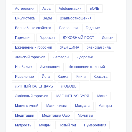
Астрология
Аура
Аффирмации
БОЛЬ
Библиотека
Веды
Взаимоотношения
Волшебные свойства
Вселенная
Гадание
Гармония
Гороскоп
ДУХОВНЫЙ РОСТ
Деньги
Ежедневный гороскоп
ЖЕНЩИНА
Женская сила
Женский гороскоп
Заговоры
Здоровье
Изобилие
Именалогия
Исполнение желаний
Исцеление
Йога
Карма
Книги
Красота
ЛУННЫЙ КАЛЕНДАРЬ
ЛЮБОВЬ
Любовный гороскоп
МАГНИТНАЯ БУРЯ
Магия
Магия камней
Магия чисел
Мандала
Мантры
Медитации
Медитация Ошо
Молитвы
Мудрость
Мудры
Новый год
Нумерология