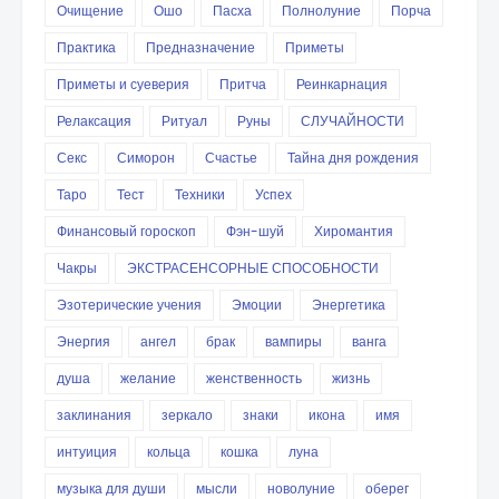
Очищение
Ошо
Пасха
Полнолуние
Порча
Практика
Предназначение
Приметы
Приметы и суеверия
Притча
Реинкарнация
Релаксация
Ритуал
Руны
СЛУЧАЙНОСТИ
Секс
Симорон
Счастье
Тайна дня рождения
Таро
Тест
Техники
Успех
Финансовый гороскоп
Фэн-шуй
Хиромантия
Чакры
ЭКСТРАСЕНСОРНЫЕ СПОСОБНОСТИ
Эзотерические учения
Эмоции
Энергетика
Энергия
ангел
брак
вампиры
ванга
душа
желание
женственность
жизнь
заклинания
зеркало
знаки
икона
имя
интуиция
кольца
кошка
луна
музыка для души
мысли
новолуние
оберег