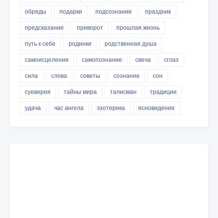
обряды
подарки
подсознание
праздник
предсказание
приворот
прошлая жизнь
путь к себе
родинки
родственная душа
самоисцеления
самопознание
свеча
сглаз
сила
слова
советы
сознание
сон
суеверия
тайны мира
талисман
традиции
удача
час ангела
эзотерика
ясновидение