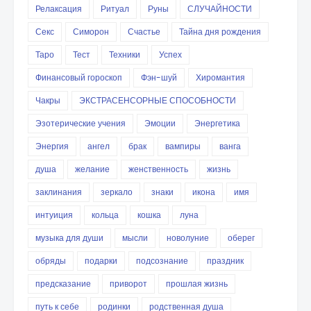
Релаксация
Ритуал
Руны
СЛУЧАЙНОСТИ
Секс
Симорон
Счастье
Тайна дня рождения
Таро
Тест
Техники
Успех
Финансовый гороскоп
Фэн-шуй
Хиромантия
Чакры
ЭКСТРАСЕНСОРНЫЕ СПОСОБНОСТИ
Эзотерические учения
Эмоции
Энергетика
Энергия
ангел
брак
вампиры
ванга
душа
желание
женственность
жизнь
заклинания
зеркало
знаки
икона
имя
интуиция
кольца
кошка
луна
музыка для души
мысли
новолуние
оберег
обряды
подарки
подсознание
праздник
предсказание
приворот
прошлая жизнь
путь к себе
родинки
родственная душа