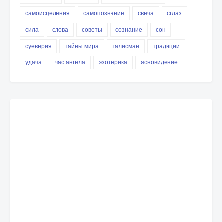
самоисцеления
самопознание
свеча
сглаз
сила
слова
советы
сознание
сон
суеверия
тайны мира
талисман
традиции
удача
час ангела
эзотерика
ясновидение