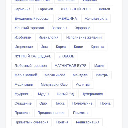
Гармония
Гороскоп
ДУХОВНЫЙ РОСТ
Деньги
Ежедневный гороскоп
ЖЕНЩИНА
Женская сила
Женский гороскоп
Заговоры
Здоровье
Изобилие
Именалогия
Исполнение желаний
Исцеление
Йога
Карма
Книги
Красота
ЛУННЫЙ КАЛЕНДАРЬ
ЛЮБОВЬ
Любовный гороскоп
МАГНИТНАЯ БУРЯ
Магия
Магия камней
Магия чисел
Мандала
Мантры
Медитации
Медитация Ошо
Молитвы
Мудрость
Мудры
Новый год
Нумерология
Очищение
Ошо
Пасха
Полнолуние
Порча
Практика
Предназначение
Приметы
Приметы и суеверия
Притча
Реинкарнация