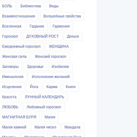
БОЛЬ
Библиотека
Веды
Взаимоотношения
Волшебные свойства
Вселенная
Гадание
Гармония
Гороскоп
ДУХОВНЫЙ РОСТ
Деньги
Ежедневный гороскоп
ЖЕНЩИНА
Женская сила
Женский гороскоп
Заговоры
Здоровье
Изобилие
Именалогия
Исполнение желаний
Исцеление
Йога
Карма
Книги
Красота
ЛУННЫЙ КАЛЕНДАРЬ
ЛЮБОВЬ
Любовный гороскоп
МАГНИТНАЯ БУРЯ
Магия
Магия камней
Магия чисел
Мандала