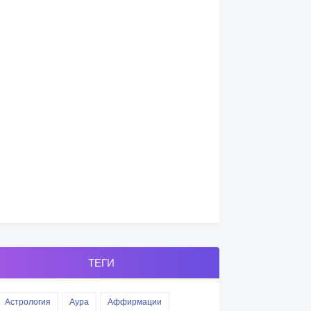
ТЕГИ
Астрология
Аура
Аффирмации