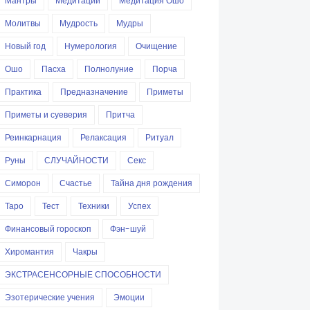
Мантры
Медитации
Медитация Ошо
Молитвы
Мудрость
Мудры
Новый год
Нумерология
Очищение
Ошо
Пасха
Полнолуние
Порча
Практика
Предназначение
Приметы
Приметы и суеверия
Притча
Реинкарнация
Релаксация
Ритуал
Руны
СЛУЧАЙНОСТИ
Секс
Симорон
Счастье
Тайна дня рождения
Таро
Тест
Техники
Успех
Финансовый гороскоп
Фэн-шуй
Хиромантия
Чакры
ЭКСТРАСЕНСОРНЫЕ СПОСОБНОСТИ
Эзотерические учения
Эмоции