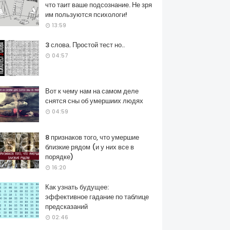
что таит ваше подсознание. Не зря
им пользуются психологи!
13:59
3 слова. Простой тест но..
04:57
Вот к чему нам на самом деле
снятся сны об умершиих людях
04:59
8 признаков того, что умершие
близкие рядом (и у них все в
порядке)
16:20
Как узнать будущее:
эффективное гадание по таблице
предсказаний
02:46