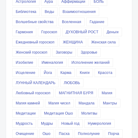
Астрология
Аура
Аффирмации
БОЛЬ
Библиотека
Веды
Взаимоотношения
Волшебные свойства
Вселенная
Гадание
Гармония
Гороскоп
ДУХОВНЫЙ РОСТ
Деньги
Ежедневный гороскоп
ЖЕНЩИНА
Женская сила
Женский гороскоп
Заговоры
Здоровье
Изобилие
Именалогия
Исполнение желаний
Исцеление
Йога
Карма
Книги
Красота
ЛУННЫЙ КАЛЕНДАРЬ
ЛЮБОВЬ
Любовный гороскоп
МАГНИТНАЯ БУРЯ
Магия
Магия камней
Магия чисел
Мандала
Мантры
Медитации
Медитация Ошо
Молитвы
Мудрость
Мудры
Новый год
Нумерология
Очищение
Ошо
Пасха
Полнолуние
Порча