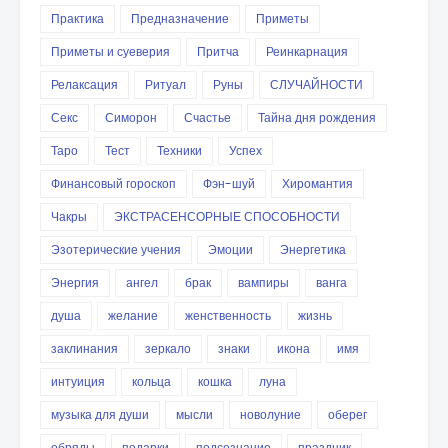
Практика
Предназначение
Приметы
Приметы и суеверия
Притча
Реинкарнация
Релаксация
Ритуал
Руны
СЛУЧАЙНОСТИ
Секс
Симорон
Счастье
Тайна дня рождения
Таро
Тест
Техники
Успех
Финансовый гороскоп
Фэн-шуй
Хиромантия
Чакры
ЭКСТРАСЕНСОРНЫЕ СПОСОБНОСТИ
Эзотерические учения
Эмоции
Энергетика
Энергия
ангел
брак
вампиры
ванга
душа
желание
женственность
жизнь
заклинания
зеркало
знаки
икона
имя
интуиция
кольца
кошка
луна
музыка для души
мысли
новолуние
оберег
обряды
подарки
подсознание
праздник