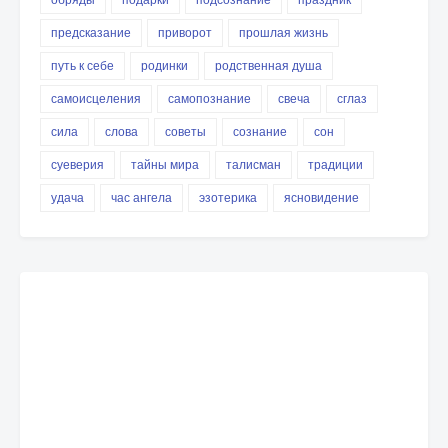
предсказание
приворот
прошлая жизнь
путь к себе
родинки
родственная душа
самоисцеления
самопознание
свеча
сглаз
сила
слова
советы
сознание
сон
суеверия
тайны мира
талисман
традиции
удача
час ангела
эзотерика
ясновидение