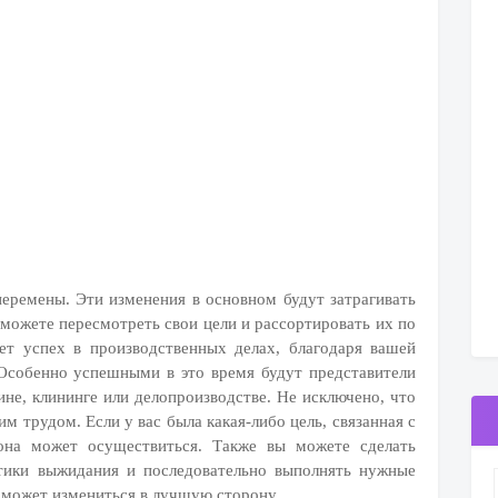
еремены. Эти изменения в основном будут затрагивать
можете пересмотреть свои цели и рассортировать их по
ет успех в производственных делах, благодаря вашей
Особенно успешными в это время будут представители
цине, клининге или делопроизводстве. Не исключено, что
м трудом. Если у вас была какая-либо цель, связанная с
она может осуществиться. Также вы можете сделать
ктики выжидания и последовательно выполнять нужные
е может измениться в лучшую сторону.