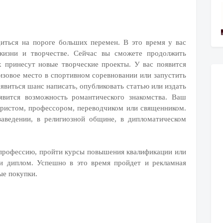
диться на пороге больших перемен. В это время у вас
жизни и творчестве. Сейчас вы сможете продолжить
х принесут новые творческие проекты. У вас появится
изовое место в спортивном соревновании или запустить
оявиться шанс написать, опубликовать статью или издать
явится возможность романтического знакомства. Ваш
юристом, профессором, переводчиком или священником.
аведении, в религиозной общине, в дипломатическом
профессию, пройти курсы повышения квалификации или
ли диплом. Успешно в это время пройдет и рекламная
ые покупки.