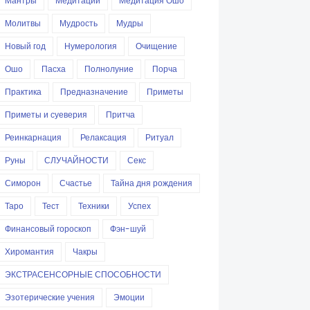
Мантры
Медитации
Медитация Ошо
Молитвы
Мудрость
Мудры
Новый год
Нумерология
Очищение
Ошо
Пасха
Полнолуние
Порча
Практика
Предназначение
Приметы
Приметы и суеверия
Притча
Реинкарнация
Релаксация
Ритуал
Руны
СЛУЧАЙНОСТИ
Секс
Симорон
Счастье
Тайна дня рождения
Таро
Тест
Техники
Успех
Финансовый гороскоп
Фэн-шуй
Хиромантия
Чакры
ЭКСТРАСЕНСОРНЫЕ СПОСОБНОСТИ
Эзотерические учения
Эмоции