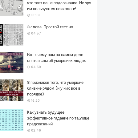
что таит ваше подсознание. Не зря
им пользуются психологи!
13:59
3 слова. Простой тест но..
04:57
Вот к чему нам на самом деле
снятся сны об умершиих людях
04:59
8 признаков того, что умершие
близкие рядом (и у них все в
порядке)
16:20
Как узнать будущее:
эффективное гадание по таблице
предсказаний
02:46