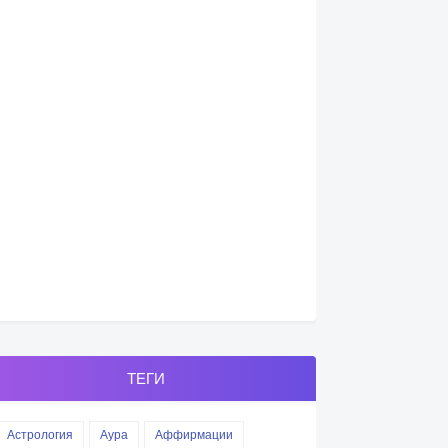
ТЕГИ
Астрология
Аура
Аффирмации