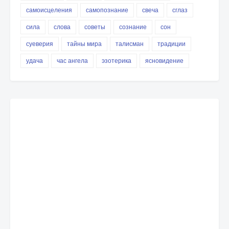
самоисцеления
самопознание
свеча
сглаз
сила
слова
советы
сознание
сон
суеверия
тайны мира
талисман
традиции
удача
час ангела
эзотерика
ясновидение