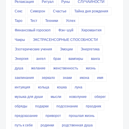
Релаксация
Ритуал
Руны
СЛУЧАЙНОСТИ
Секс
Симорон
Счастье
Тайна дня рождения
Таро
Тест
Техники
Успех
Финансовый гороскоп
Фэн-шуй
Хиромантия
Чакры
ЭКСТРАСЕНСОРНЫЕ СПОСОБНОСТИ
Эзотерические учения
Эмоции
Энергетика
Энергия
ангел
брак
вампиры
ванга
душа
желание
женственность
жизнь
заклинания
зеркало
знаки
икона
имя
интуиция
кольца
кошка
луна
музыка для души
мысли
новолуние
оберег
обряды
подарки
подсознание
праздник
предсказание
приворот
прошлая жизнь
путь к себе
родинки
родственная душа