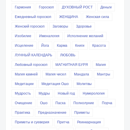
Гармония
Гороскоп
ДУХОВНЫЙ РОСТ
Деньги
Ежедневный гороскоп
ЖЕНЩИНА
Женская сила
Женский гороскоп
Заговоры
Здоровье
Изобилие
Именалогия
Исполнение желаний
Исцеление
Йога
Карма
Книги
Красота
ЛУННЫЙ КАЛЕНДАРЬ
ЛЮБОВЬ
Любовный гороскоп
МАГНИТНАЯ БУРЯ
Магия
Магия камней
Магия чисел
Мандала
Мантры
Медитации
Медитация Ошо
Молитвы
Мудрость
Мудры
Новый год
Нумерология
Очищение
Ошо
Пасха
Полнолуние
Порча
Практика
Предназначение
Приметы
Приметы и суеверия
Притча
Реинкарнация