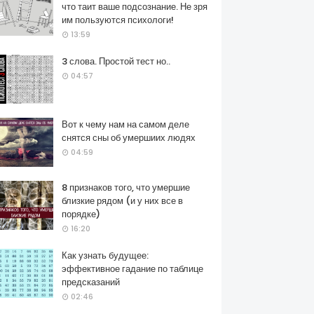
что таит ваше подсознание. Не зря
им пользуются психологи!
13:59
3 слова. Простой тест но..
04:57
Вот к чему нам на самом деле
снятся сны об умершиих людях
04:59
8 признаков того, что умершие
близкие рядом (и у них все в
порядке)
16:20
Как узнать будущее:
эффективное гадание по таблице
предсказаний
02:46