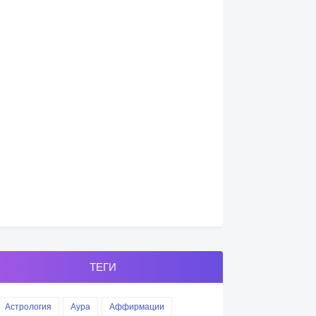
ТЕГИ
Астрология
Аура
Аффирмации