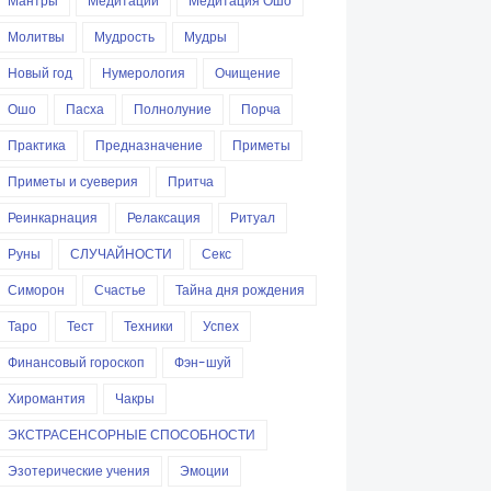
Мантры
Медитации
Медитация Ошо
Молитвы
Мудрость
Мудры
Новый год
Нумерология
Очищение
Ошо
Пасха
Полнолуние
Порча
Практика
Предназначение
Приметы
Приметы и суеверия
Притча
Реинкарнация
Релаксация
Ритуал
Руны
СЛУЧАЙНОСТИ
Секс
Симорон
Счастье
Тайна дня рождения
Таро
Тест
Техники
Успех
Финансовый гороскоп
Фэн-шуй
Хиромантия
Чакры
ЭКСТРАСЕНСОРНЫЕ СПОСОБНОСТИ
Эзотерические учения
Эмоции