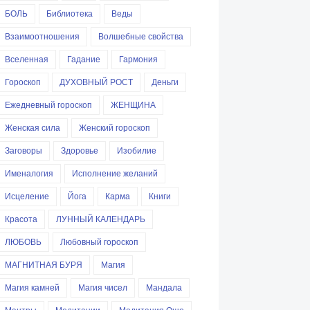
БОЛЬ
Библиотека
Веды
Взаимоотношения
Волшебные свойства
Вселенная
Гадание
Гармония
Гороскоп
ДУХОВНЫЙ РОСТ
Деньги
Ежедневный гороскоп
ЖЕНЩИНА
Женская сила
Женский гороскоп
Заговоры
Здоровье
Изобилие
Именалогия
Исполнение желаний
Исцеление
Йога
Карма
Книги
Красота
ЛУННЫЙ КАЛЕНДАРЬ
ЛЮБОВЬ
Любовный гороскоп
МАГНИТНАЯ БУРЯ
Магия
Магия камней
Магия чисел
Мандала