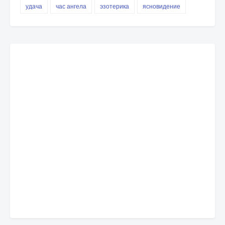
удача
час ангела
эзотерика
ясновидение