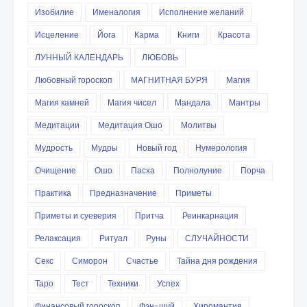
Изобилие
Именалогия
Исполнение желаний
Исцеление
Йога
Карма
Книги
Красота
ЛУННЫЙ КАЛЕНДАРЬ
ЛЮБОВЬ
Любовный гороскоп
МАГНИТНАЯ БУРЯ
Магия
Магия камней
Магия чисел
Мандала
Мантры
Медитации
Медитация Ошо
Молитвы
Мудрость
Мудры
Новый год
Нумерология
Очищение
Ошо
Пасха
Полнолуние
Порча
Практика
Предназначение
Приметы
Приметы и суеверия
Притча
Реинкарнация
Релаксация
Ритуал
Руны
СЛУЧАЙНОСТИ
Секс
Симорон
Счастье
Тайна дня рождения
Таро
Тест
Техники
Успех
Финансовый гороскоп
Фэн-шуй
Хиромантия