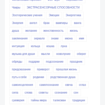
Чакры
ЭКСТРАСЕНСОРНЫЕ СПОСОБНОСТИ
Эзотерические учения
Эмоции
Энергетика
Энергия
ангел
брак
вампиры
ванга
душа
желание
женственность
жизнь
заклинания
зеркало
знаки
икона
имя
интуиция
кольца
кошка
луна
музыка для души
мысли
новолуние
оберег
обряды
подарки
подсознание
праздник
предсказание
приворот
прошлая жизнь
путь к себе
родинки
родственная душа
самоисцеления
самопознание
свеча
сглаз
сила
слова
советы
сознание
сон
суеверия
тайны мира
талисман
традиции