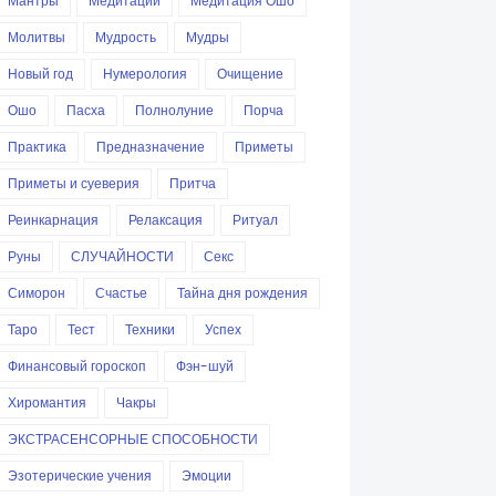
Мантры
Медитации
Медитация Ошо
Молитвы
Мудрость
Мудры
Новый год
Нумерология
Очищение
Ошо
Пасха
Полнолуние
Порча
Практика
Предназначение
Приметы
Приметы и суеверия
Притча
Реинкарнация
Релаксация
Ритуал
Руны
СЛУЧАЙНОСТИ
Секс
Симорон
Счастье
Тайна дня рождения
Таро
Тест
Техники
Успех
Финансовый гороскоп
Фэн-шуй
Хиромантия
Чакры
ЭКСТРАСЕНСОРНЫЕ СПОСОБНОСТИ
Эзотерические учения
Эмоции