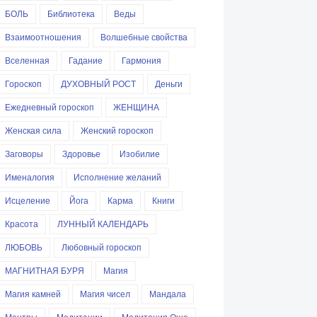
БОЛЬ
Библиотека
Веды
Взаимоотношения
Волшебные свойства
Вселенная
Гадание
Гармония
Гороскоп
ДУХОВНЫЙ РОСТ
Деньги
Ежедневный гороскоп
ЖЕНЩИНА
Женская сила
Женский гороскоп
Заговоры
Здоровье
Изобилие
Именалогия
Исполнение желаний
Исцеление
Йога
Карма
Книги
Красота
ЛУННЫЙ КАЛЕНДАРЬ
ЛЮБОВЬ
Любовный гороскоп
МАГНИТНАЯ БУРЯ
Магия
Магия камней
Магия чисел
Мандала