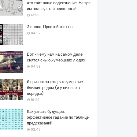
что таит ваше подсознание. Не зря
им пользуются психологи!
13:59
3 слова. Простой тест но..
04:57
Вот к чему нам на самом деле
снятся сны об умершиих людях
04:59
8 признаков того, что умершие
близкие рядом (и у них все в
порядке)
16:20
Как узнать будущее:
эффективное гадание по таблице
предсказаний
02:46