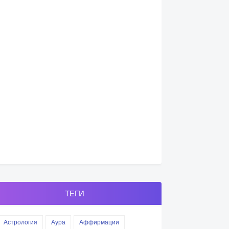
ТЕГИ
Астрология
Аура
Аффирмации