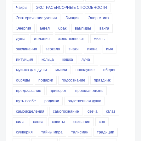
Чакры
ЭКСТРАСЕНСОРНЫЕ СПОСОБНОСТИ
Эзотерические учения
Эмоции
Энергетика
Энергия
ангел
брак
вампиры
ванга
душа
желание
женственность
жизнь
заклинания
зеркало
знаки
икона
имя
интуиция
кольца
кошка
луна
музыка для души
мысли
новолуние
оберег
обряды
подарки
подсознание
праздник
предсказание
приворот
прошлая жизнь
путь к себе
родинки
родственная душа
самоисцеления
самопознание
свеча
сглаз
сила
слова
советы
сознание
сон
суеверия
тайны мира
талисман
традиции