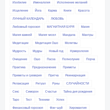
Изобилие
Именалогия
Исполнение желаний
Исцеление
Йога
Карма
Книги
Красота
ЛУННЫЙ КАЛЕНДАРЬ
ЛЮБОВЬ
Любовный гороскоп
МАГНИТНАЯ БУРЯ
Магия
Магия камней
Магия чисел
Мандала
Мантры
Медитации
Медитация Ошо
Молитвы
Мудрость
Мудры
Новый год
Нумерология
Очищение
Ошо
Пасха
Полнолуние
Порча
Практика
Предназначение
Приметы
Приметы и суеверия
Притча
Реинкарнация
Релаксация
Ритуал
Руны
СЛУЧАЙНОСТИ
Секс
Симорон
Счастье
Тайна дня рождения
Таро
Тест
Техники
Успех
Финансовый гороскоп
Фэн-шуй
Хиромантия