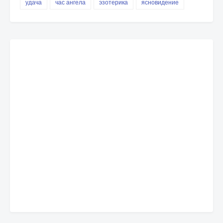
удача
час ангела
эзотерика
ясновидение