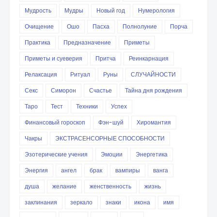
Мудрость
Мудры
Новый год
Нумерология
Очищение
Ошо
Пасха
Полнолуние
Порча
Практика
Предназначение
Приметы
Приметы и суеверия
Притча
Реинкарнация
Релаксация
Ритуал
Руны
СЛУЧАЙНОСТИ
Секс
Симорон
Счастье
Тайна дня рождения
Таро
Тест
Техники
Успех
Финансовый гороскоп
Фэн-шуй
Хиромантия
Чакры
ЭКСТРАСЕНСОРНЫЕ СПОСОБНОСТИ
Эзотерические учения
Эмоции
Энергетика
Энергия
ангел
брак
вампиры
ванга
душа
желание
женственность
жизнь
заклинания
зеркало
знаки
икона
имя