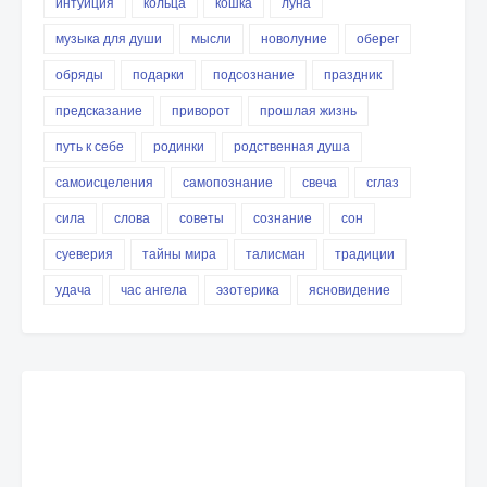
интуиция
кольца
кошка
луна
музыка для души
мысли
новолуние
оберег
обряды
подарки
подсознание
праздник
предсказание
приворот
прошлая жизнь
путь к себе
родинки
родственная душа
самоисцеления
самопознание
свеча
сглаз
сила
слова
советы
сознание
сон
суеверия
тайны мира
талисман
традиции
удача
час ангела
эзотерика
ясновидение