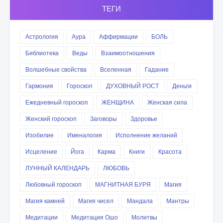
ТЕГИ
Астрология
Аура
Аффирмации
БОЛЬ
Библиотека
Веды
Взаимоотношения
Волшебные свойства
Вселенная
Гадание
Гармония
Гороскоп
ДУХОВНЫЙ РОСТ
Деньги
Ежедневный гороскоп
ЖЕНЩИНА
Женская сила
Женский гороскоп
Заговоры
Здоровье
Изобилие
Именалогия
Исполнение желаний
Исцеление
Йога
Карма
Книги
Красота
ЛУННЫЙ КАЛЕНДАРЬ
ЛЮБОВЬ
Любовный гороскоп
МАГНИТНАЯ БУРЯ
Магия
Магия камней
Магия чисел
Мандала
Мантры
Медитации
Медитация Ошо
Молитвы