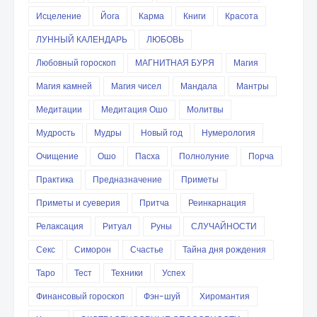
Исцеление
Йога
Карма
Книги
Красота
ЛУННЫЙ КАЛЕНДАРЬ
ЛЮБОВЬ
Любовный гороскоп
МАГНИТНАЯ БУРЯ
Магия
Магия камней
Магия чисел
Мандала
Мантры
Медитации
Медитация Ошо
Молитвы
Мудрость
Мудры
Новый год
Нумерология
Очищение
Ошо
Пасха
Полнолуние
Порча
Практика
Предназначение
Приметы
Приметы и суеверия
Притча
Реинкарнация
Релаксация
Ритуал
Руны
СЛУЧАЙНОСТИ
Секс
Симорон
Счастье
Тайна дня рождения
Таро
Тест
Техники
Успех
Финансовый гороскоп
Фэн-шуй
Хиромантия