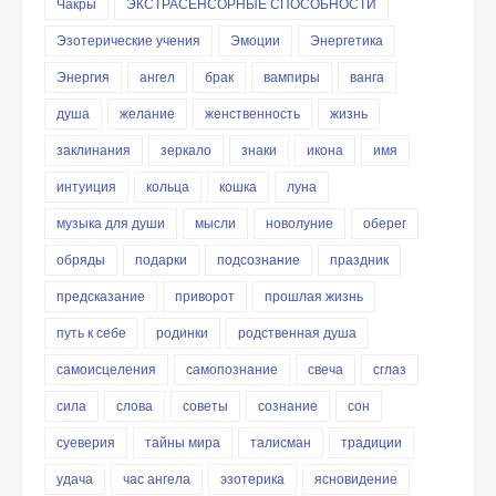
Чакры
ЭКСТРАСЕНСОРНЫЕ СПОСОБНОСТИ
Эзотерические учения
Эмоции
Энергетика
Энергия
ангел
брак
вампиры
ванга
душа
желание
женственность
жизнь
заклинания
зеркало
знаки
икона
имя
интуиция
кольца
кошка
луна
музыка для души
мысли
новолуние
оберег
обряды
подарки
подсознание
праздник
предсказание
приворот
прошлая жизнь
путь к себе
родинки
родственная душа
самоисцеления
самопознание
свеча
сглаз
сила
слова
советы
сознание
сон
суеверия
тайны мира
талисман
традиции
удача
час ангела
эзотерика
ясновидение