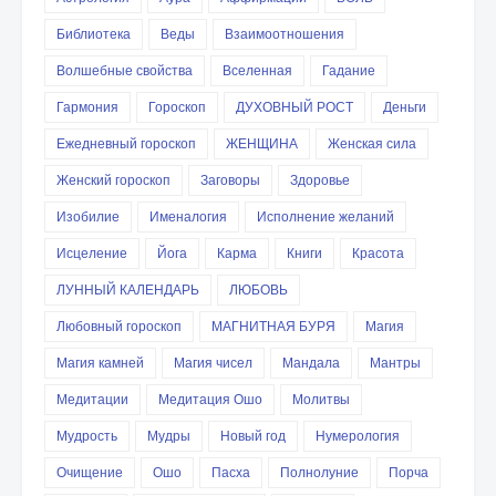
Библиотека
Веды
Взаимоотношения
Волшебные свойства
Вселенная
Гадание
Гармония
Гороскоп
ДУХОВНЫЙ РОСТ
Деньги
Ежедневный гороскоп
ЖЕНЩИНА
Женская сила
Женский гороскоп
Заговоры
Здоровье
Изобилие
Именалогия
Исполнение желаний
Исцеление
Йога
Карма
Книги
Красота
ЛУННЫЙ КАЛЕНДАРЬ
ЛЮБОВЬ
Любовный гороскоп
МАГНИТНАЯ БУРЯ
Магия
Магия камней
Магия чисел
Мандала
Мантры
Медитации
Медитация Ошо
Молитвы
Мудрость
Мудры
Новый год
Нумерология
Очищение
Ошо
Пасха
Полнолуние
Порча