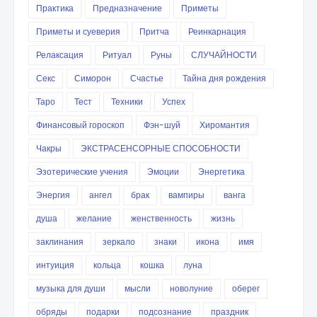
Практика
Предназначение
Приметы
Приметы и суеверия
Притча
Реинкарнация
Релаксация
Ритуал
Руны
СЛУЧАЙНОСТИ
Секс
Симорон
Счастье
Тайна дня рождения
Таро
Тест
Техники
Успех
Финансовый гороскоп
Фэн-шуй
Хиромантия
Чакры
ЭКСТРАСЕНСОРНЫЕ СПОСОБНОСТИ
Эзотерические учения
Эмоции
Энергетика
Энергия
ангел
брак
вампиры
ванга
душа
желание
женственность
жизнь
заклинания
зеркало
знаки
икона
имя
интуиция
кольца
кошка
луна
музыка для души
мысли
новолуние
оберег
обряды
подарки
подсознание
праздник