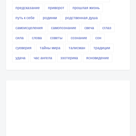
предсказание
приворот
прошлая жизнь
путь к себе
родинки
родственная душа
самоисцеления
самопознание
свеча
сглаз
сила
слова
советы
сознание
сон
суеверия
тайны мира
талисман
традиции
удача
час ангела
эзотерика
ясновидение