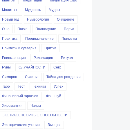
Мантры
Медитации
Медитация Ошо
Молитвы
Мудрость
Мудры
Новый год
Нумерология
Очищение
Ошо
Пасха
Полнолуние
Порча
Практика
Предназначение
Приметы
Приметы и суеверия
Притча
Реинкарнация
Релаксация
Ритуал
Руны
СЛУЧАЙНОСТИ
Секс
Симорон
Счастье
Тайна дня рождения
Таро
Тест
Техники
Успех
Финансовый гороскоп
Фэн-шуй
Хиромантия
Чакры
ЭКСТРАСЕНСОРНЫЕ СПОСОБНОСТИ
Эзотерические учения
Эмоции