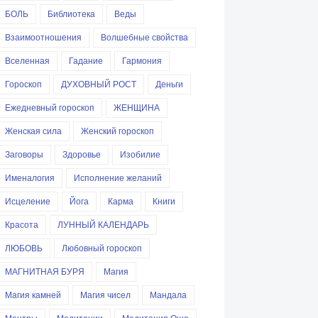
БОЛЬ
Библиотека
Веды
Взаимоотношения
Волшебные свойства
Вселенная
Гадание
Гармония
Гороскоп
ДУХОВНЫЙ РОСТ
Деньги
Ежедневный гороскоп
ЖЕНЩИНА
Женская сила
Женский гороскоп
Заговоры
Здоровье
Изобилие
Именалогия
Исполнение желаний
Исцеление
Йога
Карма
Книги
Красота
ЛУННЫЙ КАЛЕНДАРЬ
ЛЮБОВЬ
Любовный гороскоп
МАГНИТНАЯ БУРЯ
Магия
Магия камней
Магия чисел
Мандала