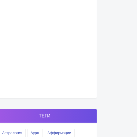
ТЕГИ
Астрология
Аура
Аффирмации