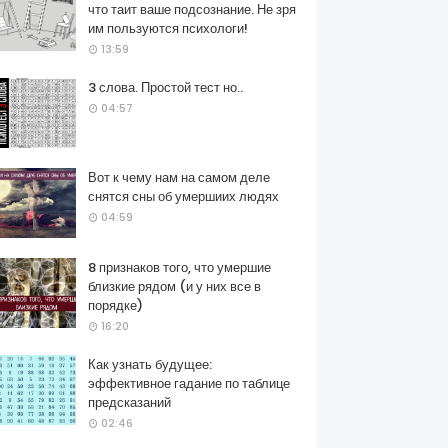
что таит ваше подсознание. Не зря
им пользуются психологи!
13:59
3 слова. Простой тест но..
04:57
Вот к чему нам на самом деле
снятся сны об умершиих людях
04:59
8 признаков того, что умершие
близкие рядом (и у них все в
порядке)
16:20
Как узнать будущее:
эффективное гадание по таблице
предсказаний
02:46